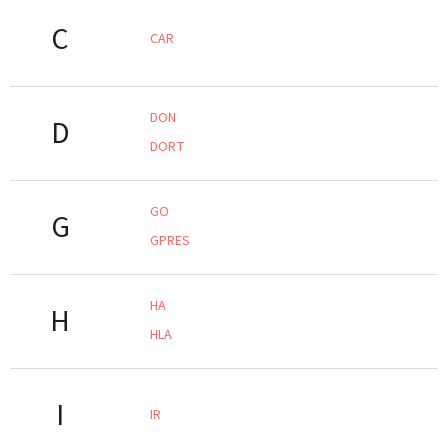
C
CAR
DON
D
DORT
GO
G
GPRES
HA
H
HLA
I
IR