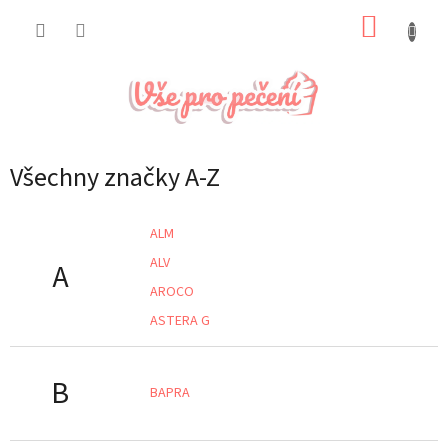
Přejít
NÁKUP
na
obsah
KOŠÍK
Všechny značky A-Z
ALM
ALV
A
AROCO
ASTERA G
B
BAPRA