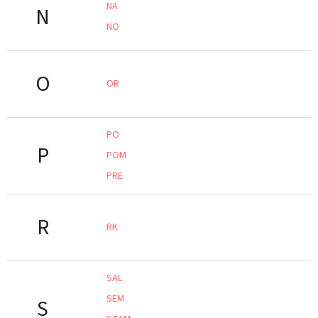
NA
N
NO
O
OR
PO
P
POM
PRE
R
RK
SAL
SEM
S