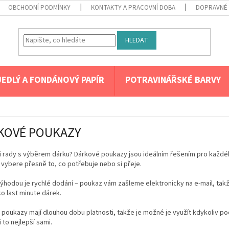
OBCHODNÍ PODMÍNKY
KONTAKTY A PRACOVNÍ DOBA
DOPRAVNÉ 
HLEDAT
JEDLÝ A FONDÁNOVÝ PAPÍR
POTRAVINÁŘSKÉ BARVY
KOVÉ POUKAZY
i rady s výběrem dárku? Dárkové poukazy jsou ideálním řešením pro každéh
 vybere přesně to, co potřebuje nebo si přeje.
ýhodou je rychlé dodání – poukaz vám zašleme elektronicky na e-mail, ta
ako last minute dárek.
poukazy mají dlouhou dobu platnosti, takže je možné je využít kdykoliv po
i to nejlepší sami.