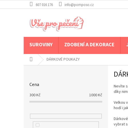
Přejít
607 016 176
info@pomposo.cz
na
obsah
SUROVINY
ZDOBENÍ A DEKORACE
Domů
DÁRKOVÉ POUKAZY
P
DÁR
o
s
Cena
t
Nevíte s
díky nim
r
300
Kč
1000
Kč
a
Velkou v
n
hodí i j
n
í
Dárkové 
p
vybrat s