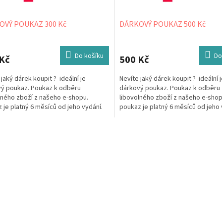
OVÝ POUKAZ 300 Kč
DÁRKOVÝ POUKAZ 500 Kč
Do košíku
Do
Kč
500 Kč
 jaký dárek koupit ? ideální je
Nevíte jaký dárek koupit ? ideální 
ý poukaz. Poukaz k odběru
dárkový poukaz. Poukaz k odběru
lného zboží z našeho e-shopu.
libovolného zboží z našeho e-shop
 je platný 6 měsíců od jeho vydání.
poukaz je platný 6 měsíců od jeho 
 můžeme zaslat v mailu...
Poukaz můžeme zaslat v mailu...
O
v
l
á
d
a
c
í
p
r