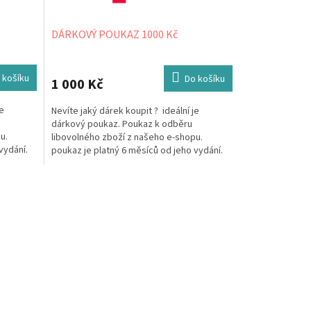
DÁRKOVÝ POUKAZ 1000 Kč
 košíku
Do košíku
1 000 Kč
je
Nevíte jaký dárek koupit ? ideální je
dárkový poukaz. Poukaz k odběru
u.
libovolného zboží z našeho e-shopu.
vydání.
poukaz je platný 6 měsíců od jeho vydání.
Poukaz můžeme zaslat v mailu...