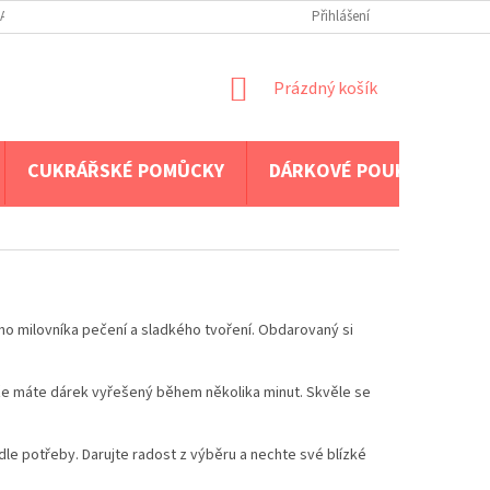
A PLATBA
Přihlášení
NÁKUPNÍ
Prázdný košík
KOŠÍK
CUKRÁŘSKÉ POMŮCKY
DÁRKOVÉ POUKAZY
o milovníka pečení a sladkého tvoření. Obdarovaný si
kže máte dárek vyřešený během několika minut. Skvěle se
dle potřeby. Darujte radost z výběru a nechte své blízké