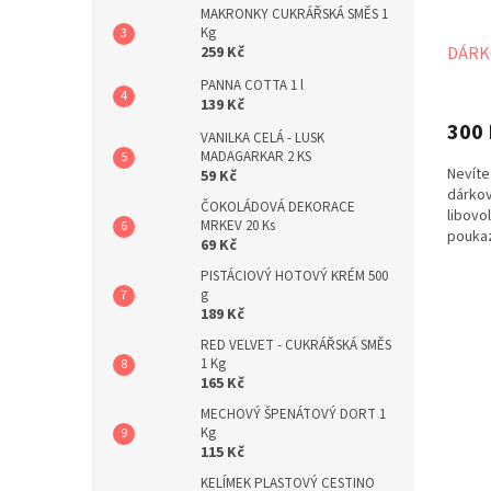
d
t
MAKRONKY CUKRÁŘSKÁ SMĚS 1
u
ů
Kg
259 Kč
DÁRK
k
t
PANNA COTTA 1 l
ů
139 Kč
300 
VANILKA CELÁ - LUSK
MADAGARKAR 2 KS
Nevíte
59 Kč
dárkov
ČOKOLÁDOVÁ DEKORACE
libovo
MRKEV 20 Ks
poukaz
69 Kč
Poukaz
PISTÁCIOVÝ HOTOVÝ KRÉM 500
g
189 Kč
RED VELVET - CUKRÁŘSKÁ SMĚS
1 Kg
165 Kč
MECHOVÝ ŠPENÁTOVÝ DORT 1
Kg
115 Kč
KELÍMEK PLASTOVÝ CESTINO