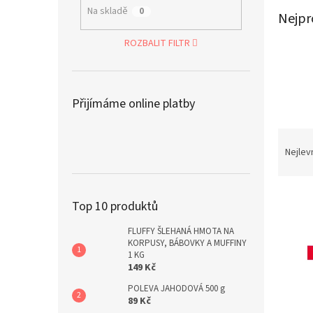
a
Na skladě
0
Nejpr
n
e
ROZBALIT FILTR
l
Přijímáme online platby
Ř
a
Nejlev
z
e
V
n
Top 10 produktů
ý
í
p
p
FLUFFY ŠLEHANÁ HMOTA NA
i
r
KORPUSY, BÁBOVKY A MUFFINY
s
1 KG
o
149 Kč
p
d
r
u
POLEVA JAHODOVÁ 500 g
89 Kč
o
k