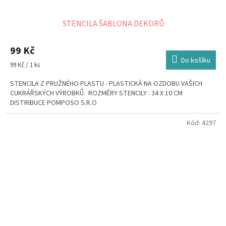
STENCILA ŠABLONA DEKORŮ
99 Kč
Do košíku
Měrná
99 Kč / 1 ks
cena:
STENCILA Z PRUŽNÉHO PLASTU - PLASTICKÁ NA OZDOBU VAŠICH
CUKRÁŘSKÝCH VÝROBKŮ. ROZMĚRY STENCILY : 34 X 10 CM
DISTRIBUCE POMPOSO S.R.O
Kód:
4297