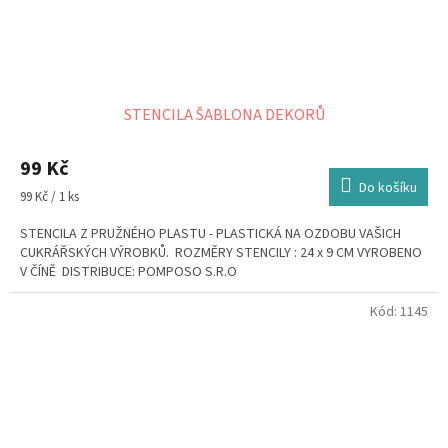
STENCILA ŠABLONA DEKORŮ
99 Kč
Do košíku
Měrná
99 Kč / 1 ks
cena:
STENCILA Z PRUŽNÉHO PLASTU - PLASTICKÁ NA OZDOBU VAŠICH
CUKRÁŘSKÝCH VÝROBKŮ. ROZMĚRY STENCILY : 24 x 9 CM VYROBENO
V ČÍNĚ DISTRIBUCE: POMPOSO S.R.O
Kód:
1145