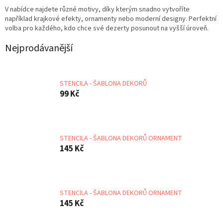
V nabídce najdete různé motivy, díky kterým snadno vytvoříte
například krajkové efekty, ornamenty nebo moderní designy. Perfektní
volba pro každého, kdo chce své dezerty posunout na vyšší úroveň.
Nejprodávanější
STENCILA - ŠABLONA DEKORŮ
99 Kč
STENCILA - ŠABLONA DEKORŮ ORNAMENT
145 Kč
STENCILA - ŠABLONA DEKORŮ ORNAMENT
145 Kč