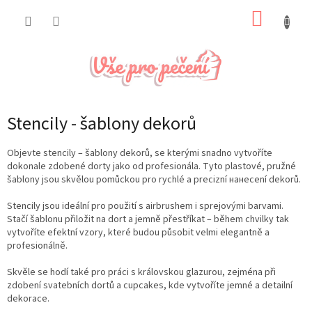
Přejít
NÁKUP
na
obsah
KOŠÍK
Stencily - šablony dekorů
Objevte stencily – šablony dekorů, se kterými snadno vytvoříte
dokonale zdobené dorty jako od profesionála. Tyto plastové, pružné
šablony jsou skvělou pomůckou pro rychlé a precizní нанесení dekorů.
Stencily jsou ideální pro použití s airbrushem i sprejovými barvami.
Stačí šablonu přiložit na dort a jemně přestříkat – během chvilky tak
vytvoříte efektní vzory, které budou působit velmi elegantně a
profesionálně.
Skvěle se hodí také pro práci s královskou glazurou, zejména při
zdobení svatebních dortů a cupcakes, kde vytvoříte jemné a detailní
dekorace.