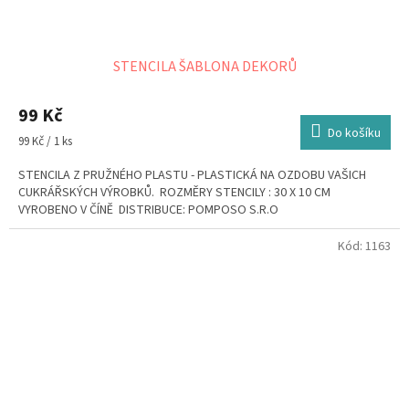
STENCILA ŠABLONA DEKORŮ
99 Kč
Do košíku
Měrná
99 Kč / 1 ks
cena:
STENCILA Z PRUŽNÉHO PLASTU - PLASTICKÁ NA OZDOBU VAŠICH
CUKRÁŘSKÝCH VÝROBKŮ. ROZMĚRY STENCILY : 30 X 10 CM
VYROBENO V ČÍNĚ DISTRIBUCE: POMPOSO S.R.O
Kód:
1163