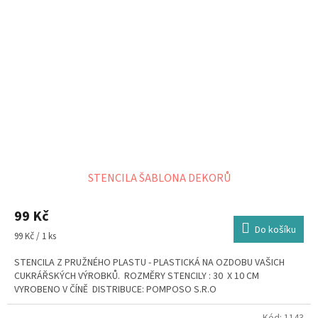
STENCILA ŠABLONA DEKORŮ
99 Kč
Do košíku
Měrná
99 Kč / 1 ks
cena:
STENCILA Z PRUŽNÉHO PLASTU - PLASTICKÁ NA OZDOBU VAŠICH
CUKRÁŘSKÝCH VÝROBKŮ. ROZMĚRY STENCILY : 30 X 10 CM
VYROBENO V ČÍNĚ DISTRIBUCE: POMPOSO S.R.O
Kód:
1143