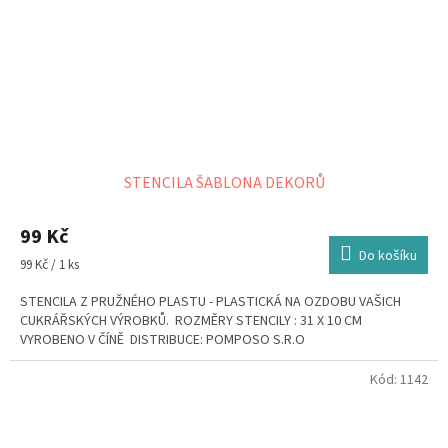
STENCILA ŠABLONA DEKORŮ
99 Kč
Do košíku
Měrná
99 Kč / 1 ks
cena:
STENCILA Z PRUŽNÉHO PLASTU - PLASTICKÁ NA OZDOBU VAŠICH
CUKRÁŘSKÝCH VÝROBKŮ. ROZMĚRY STENCILY : 31 X 10 CM
VYROBENO V ČÍNĚ DISTRIBUCE: POMPOSO S.R.O
Kód:
1142