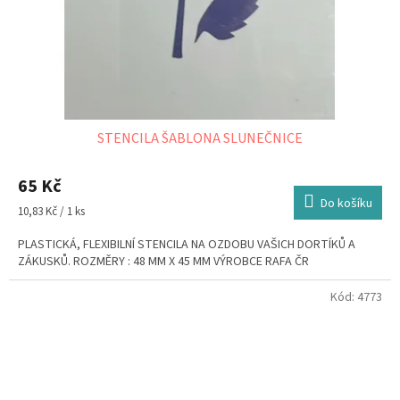
STENCILA ŠABLONA SLUNEČNICE
65 Kč
Do košíku
Měrná
10,83 Kč / 1 ks
cena:
PLASTICKÁ, FLEXIBILNÍ STENCILA NA OZDOBU VAŠICH DORTÍKŮ A
ZÁKUSKŮ. ROZMĚRY : 48 MM X 45 MM VÝROBCE RAFA ČR
Kód:
4773