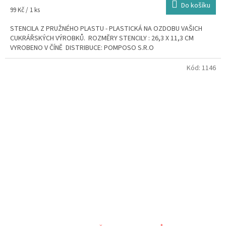
Do košíku
Měrná
99 Kč / 1 ks
cena:
STENCILA Z PRUŽNÉHO PLASTU - PLASTICKÁ NA OZDOBU VAŠICH
CUKRÁŘSKÝCH VÝROBKŮ. ROZMĚRY STENCILY : 26,3 X 11,3 CM
VYROBENO V ČÍNĚ DISTRIBUCE: POMPOSO S.R.O
Kód:
1146