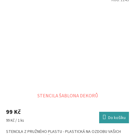
STENCILA ŠABLONA DEKORŮ
99 Kč
Do košíku
Měrná
99 Kč / 1 ks
cena:
STENCILA Z PRUŽNÉHO PLASTU - PLASTICKÁ NA OZDOBU VAŠICH