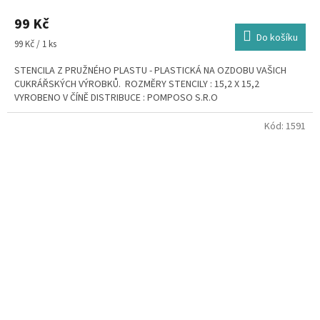
99 Kč
Do košíku
Měrná
99 Kč / 1 ks
cena:
STENCILA Z PRUŽNÉHO PLASTU - PLASTICKÁ NA OZDOBU VAŠICH
CUKRÁŘSKÝCH VÝROBKŮ. ROZMĚRY STENCILY : 15,2 X 15,2
VYROBENO V ČÍNĚ DISTRIBUCE : POMPOSO S.R.O
Kód:
1591