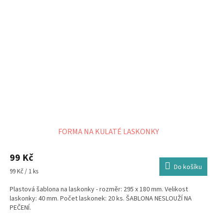
FORMA NA KULATÉ LASKONKY
99 Kč
Do košíku
Měrná
99 Kč / 1 ks
cena:
Plastová šablona na laskonky - rozměr: 295 x 180 mm. Velikost
laskonky: 40 mm. Počet laskonek: 20 ks. ŠABLONA NESLOUŽÍ NA
PEČENÍ.