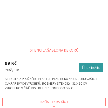
STENCILA ŠABLONA DEKORŮ
99 Kč
Do košíku
Měrná
99 Kč / 1 ks
cena:
STENCILA Z PRUŽNÉHO PLASTU - PLASTICKÁ NA OZDOBU VAŠICH
CUKRÁŘSKÝCH VÝROBKŮ. ROZMĚRY STENCILY : 31 X 10 CM
VYROBENO V ČÍNĚ DISTRIBUCE: POMPOSO S.R.O
NAČÍST 16 DALŠÍCH
S