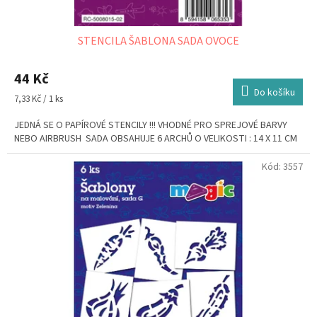
STENCILA ŠABLONA SADA OVOCE
44 Kč
Do košíku
Měrná
7,33 Kč / 1 ks
cena:
JEDNÁ SE O PAPÍROVÉ STENCILY !!! VHODNÉ PRO SPREJOVÉ BARVY
NEBO AIRBRUSH SADA OBSAHUJE 6 ARCHŮ O VELIKOSTI : 14 X 11 CM
Kód:
3557