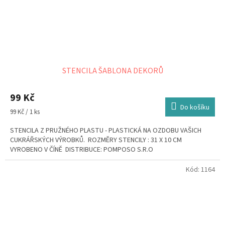
STENCILA ŠABLONA DEKORŮ
99 Kč
Do košíku
Měrná
99 Kč / 1 ks
cena:
STENCILA Z PRUŽNÉHO PLASTU - PLASTICKÁ NA OZDOBU VAŠICH
CUKRÁŘSKÝCH VÝROBKŮ. ROZMĚRY STENCILY : 31 X 10 CM
VYROBENO V ČÍNĚ DISTRIBUCE: POMPOSO S.R.O
Kód:
1164