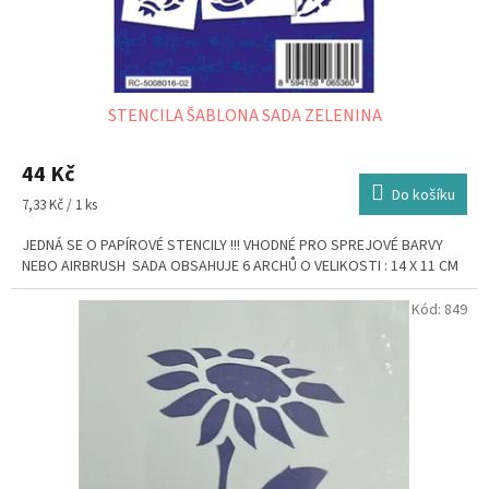
STENCILA ŠABLONA SADA ZELENINA
44 Kč
Do košíku
Měrná
7,33 Kč / 1 ks
cena:
JEDNÁ SE O PAPÍROVÉ STENCILY !!! VHODNÉ PRO SPREJOVÉ BARVY
NEBO AIRBRUSH SADA OBSAHUJE 6 ARCHŮ O VELIKOSTI : 14 X 11 CM
Kód:
849