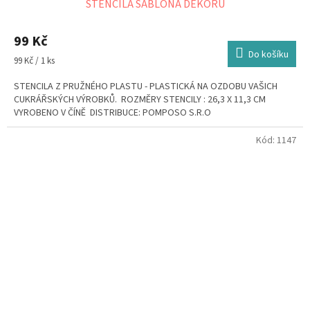
STENCILA ŠABLONA DEKORŮ
99 Kč
Do košíku
Měrná
99 Kč / 1 ks
cena:
STENCILA Z PRUŽNÉHO PLASTU - PLASTICKÁ NA OZDOBU VAŠICH
CUKRÁŘSKÝCH VÝROBKŮ. ROZMĚRY STENCILY : 26,3 X 11,3 CM
VYROBENO V ČÍNĚ DISTRIBUCE: POMPOSO S.R.O
Kód:
1147