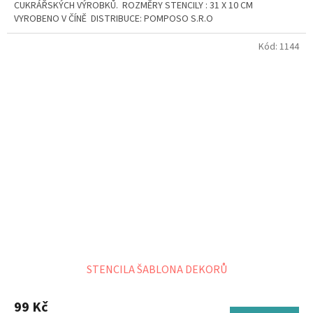
CUKRÁŘSKÝCH VÝROBKŮ. ROZMĚRY STENCILY : 31 X 10 CM
VYROBENO V ČÍNĚ DISTRIBUCE: POMPOSO S.R.O
Kód:
1144
STENCILA ŠABLONA DEKORŮ
99 Kč