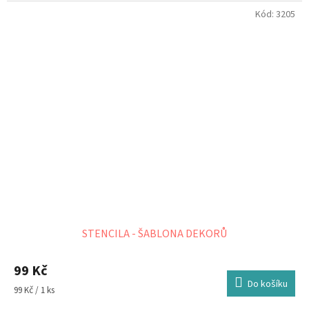
Kód:
3205
STENCILA - ŠABLONA DEKORŮ
99 Kč
Do košíku
Měrná
99 Kč / 1 ks
cena: