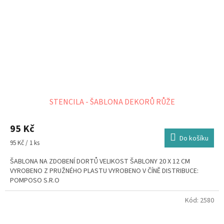
STENCILA - ŠABLONA DEKORŮ RŮŽE
95 Kč
Do košíku
Měrná
95 Kč / 1 ks
cena:
ŠABLONA NA ZDOBENÍ DORTŮ VELIKOST ŠABLONY 20 X 12 CM
VYROBENO Z PRUŽNÉHO PLASTU VYROBENO V ČÍNĚ DISTRIBUCE:
POMPOSO S.R.O
Kód:
2580