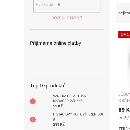
a
Na skladě
0
Ř
n
a
Nejlev
e
z
ROZBALIT FILTR
l
e
V
n
2 + 1
ý
í
Přijímáme online platby
p
p
i
r
s
o
p
d
r
u
o
k
d
t
Top 10 produktů
u
ů
JEDLÝ
k
VANILKA CELÁ - LUSK
KRÁL
t
MADAGARKAR 2 KS
59 Kč
ů
89 K
PISTÁCIOVÝ HOTOVÝ KRÉM 500
Měrná
89 Kč / 
g
cena:
189 Kč
TERČ 