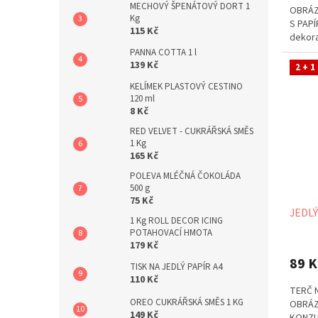
MECHOVÝ ŠPENÁTOVÝ DORT 1
OBRÁZ
Kg
S PAPÍ
115 Kč
dekora
případě
PANNA COTTA 1 l
139 Kč
2 + 1
KELÍMEK PLASTOVÝ CESTINO
120 ml
8 Kč
RED VELVET - CUKRÁŘSKÁ SMĚS
1 Kg
165 Kč
POLEVA MLÉČNÁ ČOKOLÁDA
500 g
75 Kč
JEDLÝ
1 Kg ROLL DECOR ICING
POTAHOVACÍ HMOTA
179 Kč
89 K
TISK NA JEDLÝ PAPÍR A4
110 Kč
TERČ 
OREO CUKRÁŘSKÁ SMĚS 1 KG
OBRÁZ
149 Kč