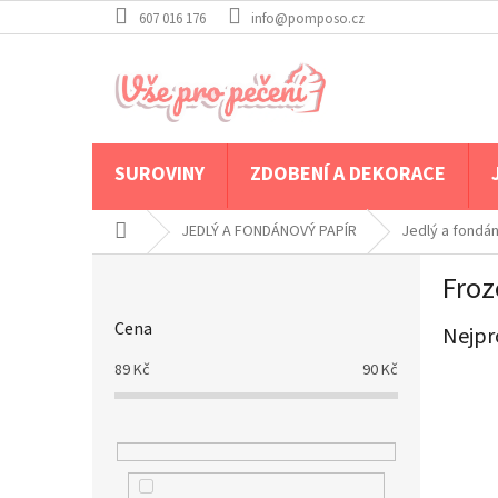
Přejít
607 016 176
info@pomposo.cz
na
obsah
SUROVINY
ZDOBENÍ A DEKORACE
Domů
JEDLÝ A FONDÁNOVÝ PAPÍR
Jedlý a fondá
P
Froz
o
s
Cena
Nejpr
t
r
89
Kč
90
Kč
a
n
n
í
p