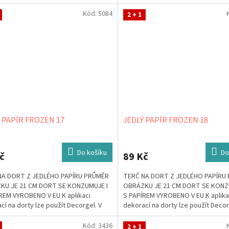
, že jej...
případě, že jej...
Kód:
5084
2 + 1
 PAPÍR FROZEN 17
JEDLÝ PAPÍR FROZEN 18
Do košíku
Do
č
89 Kč
NA DORT Z JEDLÉHO PAPÍRU PRŮMĚR
TERČ NA DORT Z JEDLÉHO PAPÍRU
KU JE 21 CM DORT SE KONZUMUJE I
OBRÁZKU JE 21 CM DORT SE KONZ
REM VYROBENO V EU K aplikaci
S PAPÍREM VYROBENO V EU K aplika
cí na dorty lze použít Decorgel. V
dekorací na dorty lze použít Decor
, že jej...
případě, že jej...
Kód:
3436
2 + 1