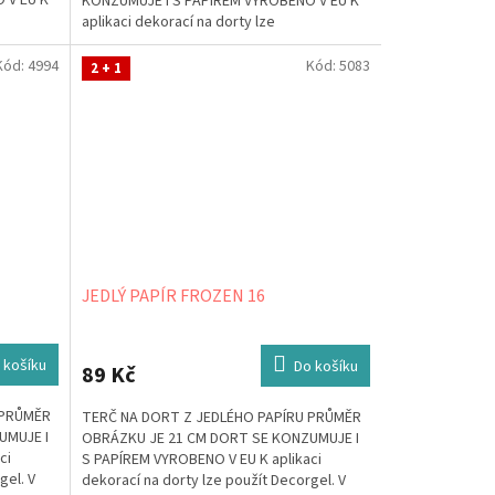
 V EU K
KONZUMUJE I S PAPÍREM VYROBENO V EU K
aplikaci dekorací na dorty lze
použít Decorgel. V případě, že jej...
Kód:
4994
Kód:
5083
2 + 1
JEDLÝ PAPÍR FROZEN 16
 košíku
Do košíku
89 Kč
 PRŮMĚR
TERČ NA DORT Z JEDLÉHO PAPÍRU PRŮMĚR
UMUJE I
OBRÁZKU JE 21 CM DORT SE KONZUMUJE I
ci
S PAPÍREM VYROBENO V EU K aplikaci
gel. V
dekorací na dorty lze použít Decorgel. V