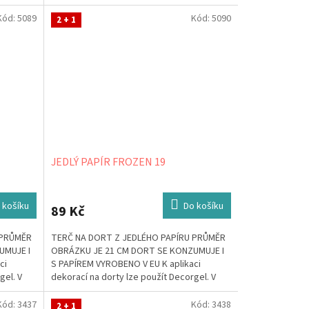
případě, že jej...
Kód:
5089
Kód:
5090
2 + 1
JEDLÝ PAPÍR FROZEN 19
 košíku
Do košíku
89 Kč
 PRŮMĚR
TERČ NA DORT Z JEDLÉHO PAPÍRU PRŮMĚR
UMUJE I
OBRÁZKU JE 21 CM DORT SE KONZUMUJE I
ci
S PAPÍREM VYROBENO V EU K aplikaci
gel. V
dekorací na dorty lze použít Decorgel. V
případě, že jej...
Kód:
3437
Kód:
3438
2 + 1