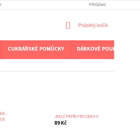
A PLATBA
Přihlášení
NÁKUPNÍ
Prázdný košík
KOŠÍK
CUKRÁŘSKÉ POMŮCKY
DÁRKOVÉ POUKAZY
EN -
JEDLÝ PAPÍR FROZEN II 5
TVÍ
89 Kč