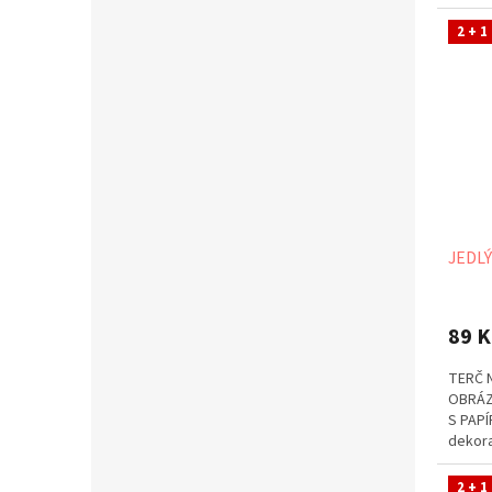
případě
2 + 1
JEDLÝ
89 K
TERČ 
OBRÁZ
S PAPÍ
dekora
případě
2 + 1