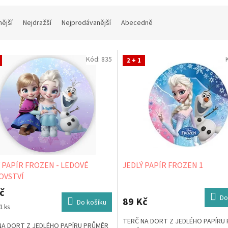
nější
Nejdražší
Nejprodávanější
Abecedně
Kód:
835
2 + 1
 PAPÍR FROZEN - LEDOVÉ
JEDLÝ PAPÍR FROZEN 1
OVSTVÍ
č
Do
89 Kč
Do košíku
1 ks
TERČ NA DORT Z JEDLÉHO PAPÍRU
NA DORT Z JEDLÉHO PAPÍRU PRŮMĚR