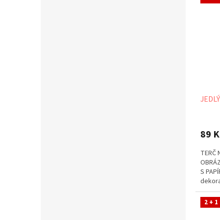
JEDLÝ
89 K
TERČ 
OBRÁZ
S PAPÍ
dekora
případě
2 + 1