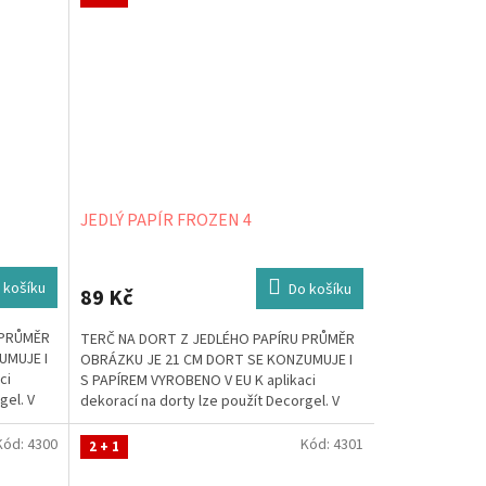
JEDLÝ PAPÍR FROZEN 4
 košíku
Do košíku
89 Kč
 PRŮMĚR
TERČ NA DORT Z JEDLÉHO PAPÍRU PRŮMĚR
UMUJE I
OBRÁZKU JE 21 CM DORT SE KONZUMUJE I
ci
S PAPÍREM VYROBENO V EU K aplikaci
gel. V
dekorací na dorty lze použít Decorgel. V
případě, že jej...
Kód:
4300
Kód:
4301
2 + 1