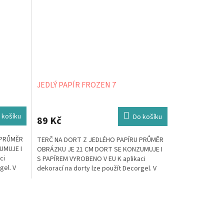
JEDLÝ PAPÍR FROZEN 7
 košíku
Do košíku
89 Kč
 PRŮMĚR
TERČ NA DORT Z JEDLÉHO PAPÍRU PRŮMĚR
UMUJE I
OBRÁZKU JE 21 CM DORT SE KONZUMUJE I
ci
S PAPÍREM VYROBENO V EU K aplikaci
gel. V
dekorací na dorty lze použít Decorgel. V
případě, že jej...