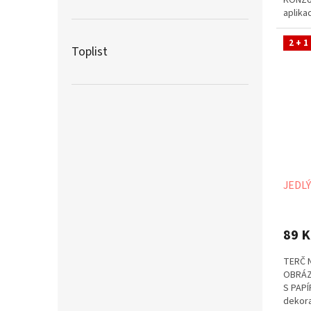
KONZU
aplika
použít 
2 + 1
Toplist
JEDLÝ
89 K
TERČ 
OBRÁZ
S PAPÍ
dekora