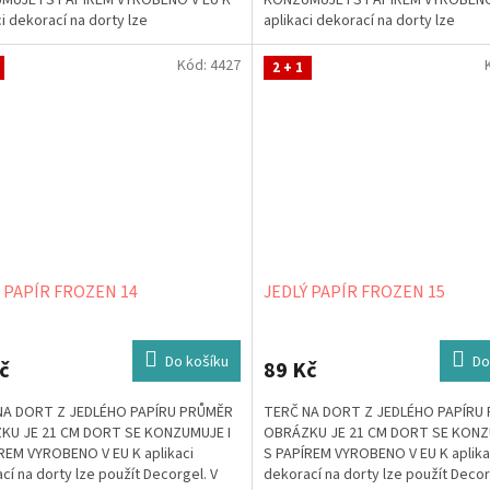
MUJE I S PAPÍREM VYROBENO V EU K
KONZUMUJE I S PAPÍREM VYROBENO
ci dekorací na dorty lze
aplikaci dekorací na dorty lze
Decorgel. V případě, že jej...
použít Decorgel. V případě, že jej...
Kód:
4427
2 + 1
 PAPÍR FROZEN 14
JEDLÝ PAPÍR FROZEN 15
Do košíku
Do
č
89 Kč
NA DORT Z JEDLÉHO PAPÍRU PRŮMĚR
TERČ NA DORT Z JEDLÉHO PAPÍRU
KU JE 21 CM DORT SE KONZUMUJE I
OBRÁZKU JE 21 CM DORT SE KONZ
REM VYROBENO V EU K aplikaci
S PAPÍREM VYROBENO V EU K aplika
cí na dorty lze použít Decorgel. V
dekorací na dorty lze použít Decor