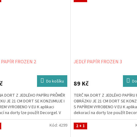
 PAPÍR FROZEN 2
JEDLÝ PAPÍR FROZEN 3
Do košíku
Do
č
89 Kč
NA DORT Z JEDLÉHO PAPÍRU PRŮMĚR
TERČ NA DORT Z JEDLÉHO PAPÍRU
KU JE 21 CM DORT SE KONZUMUJE I
OBRÁZKU JE 21 CM DORT SE KONZ
REM VYROBENO V EU K aplikaci
S PAPÍREM VYROBENO V EU K aplika
cí na dorty lze použít Decorgel. V
dekorací na dorty lze použít Decor
, že jej...
případě, že jej...
Kód:
4299
2 + 1