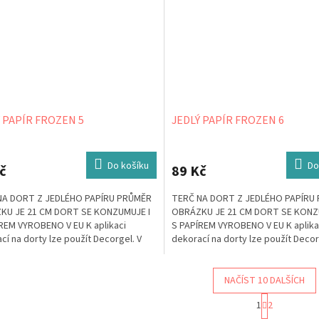
 PAPÍR FROZEN 5
JEDLÝ PAPÍR FROZEN 6
Do košíku
Do
č
89 Kč
NA DORT Z JEDLÉHO PAPÍRU PRŮMĚR
TERČ NA DORT Z JEDLÉHO PAPÍRU
KU JE 21 CM DORT SE KONZUMUJE I
OBRÁZKU JE 21 CM DORT SE KONZ
REM VYROBENO V EU K aplikaci
S PAPÍREM VYROBENO V EU K aplika
cí na dorty lze použít Decorgel. V
dekorací na dorty lze použít Decor
, že jej...
případě, že jej...
NAČÍST 10 DALŠÍCH
S
1
2
t
O