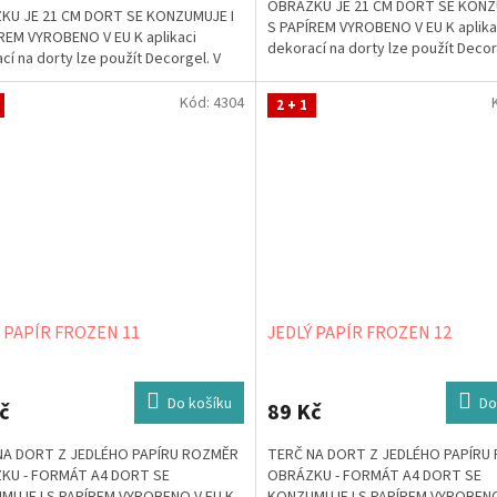
OBRÁZKU JE 21 CM DORT SE KONZ
KU JE 21 CM DORT SE KONZUMUJE I
S PAPÍREM VYROBENO V EU K aplika
REM VYROBENO V EU K aplikaci
dekorací na dorty lze použít Decor
cí na dorty lze použít Decorgel. V
případě, že jej...
, že jej...
Kód:
4304
2 + 1
 PAPÍR FROZEN 11
JEDLÝ PAPÍR FROZEN 12
Do košíku
Do
č
89 Kč
NA DORT Z JEDLÉHO PAPÍRU ROZMĚR
TERČ NA DORT Z JEDLÉHO PAPÍRU
KU - FORMÁT A4 DORT SE
OBRÁZKU - FORMÁT A4 DORT SE