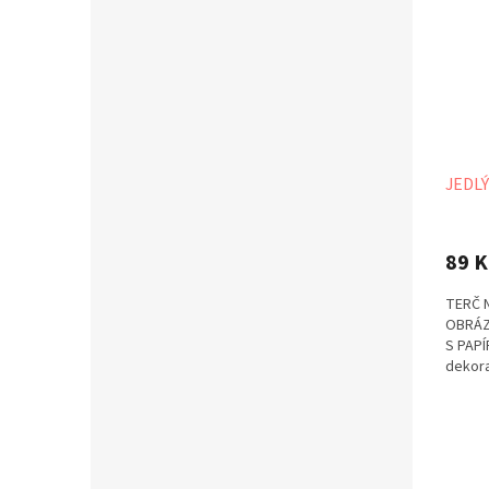
JEDLÝ
89 K
TERČ 
OBRÁZ
S PAPÍ
dekora
případě