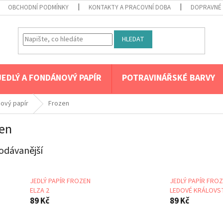
OBCHODNÍ PODMÍNKY
KONTAKTY A PRACOVNÍ DOBA
DOPRAVNÉ 
HLEDAT
JEDLÝ A FONDÁNOVÝ PAPÍR
POTRAVINÁŘSKÉ BARVY
nový papír
Frozen
en
odávanější
JEDLÝ PAPÍR FROZEN
JEDLÝ PAPÍR FROZ
ELZA 2
LEDOVÉ KRÁLOVS
89 Kč
89 Kč