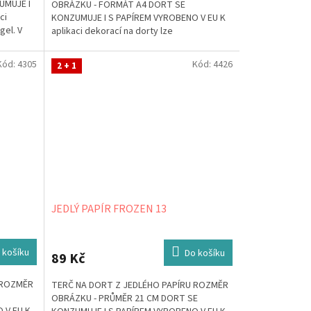
UMUJE I
OBRÁZKU - FORMÁT A4 DORT SE
ci
KONZUMUJE I S PAPÍREM VYROBENO V EU K
gel. V
aplikaci dekorací na dorty lze
použít Decorgel. V případě, že jej...
Kód:
4305
Kód:
4426
2 + 1
JEDLÝ PAPÍR FROZEN 13
 košíku
Do košíku
89 Kč
 ROZMĚR
TERČ NA DORT Z JEDLÉHO PAPÍRU ROZMĚR
OBRÁZKU - PRŮMĚR 21 CM DORT SE