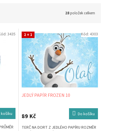
28
položek celkem
Kód:
3435
Kód:
4303
2 + 1
JEDLÝ PAPÍR FROZEN 10
 košíku
Do košíku
89 Kč
 PRŮMĚR
TERČ NA DORT Z JEDLÉHO PAPÍRU ROZMĚR