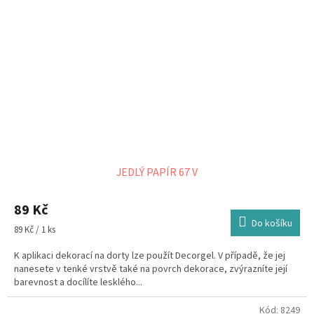
JEDLÝ PAPÍR 67 V
89 Kč
Do košíku
Měrná
89 Kč / 1 ks
cena:
K aplikaci dekorací na dorty lze použít Decorgel. V případě, že jej
nanesete v tenké vrstvě také na povrch dekorace, zvýrazníte její
barevnost a docílíte lesklého...
Kód:
8249