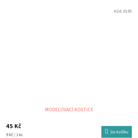
Kód:
6195
MODELOVACÍ KOSTICE
45 Kč
Do košíku
Měrná
9 Kč / 1 ks