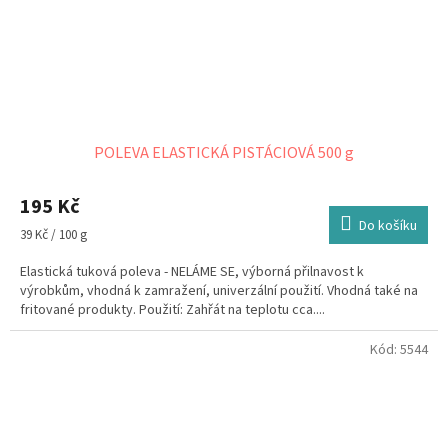
POLEVA ELASTICKÁ PISTÁCIOVÁ 500 g
195 Kč
Do košíku
Měrná
39 Kč / 100 g
cena:
Elastická tuková poleva - NELÁME SE, výborná přilnavost k
výrobkům, vhodná k zamražení, univerzální použití. Vhodná také na
fritované produkty. Použití: Zahřát na teplotu cca....
Kód:
5544