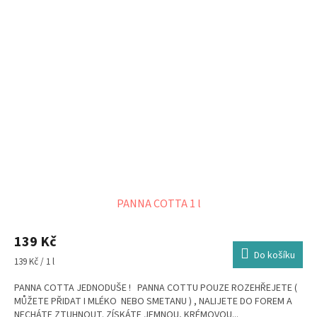
PANNA COTTA 1 l
139 Kč
Do košíku
Měrná
139 Kč / 1 l
cena:
PANNA COTTA JEDNODUŠE ! PANNA COTTU POUZE ROZEHŘEJETE (
MŮŽETE PŘIDAT I MLÉKO NEBO SMETANU ) , NALIJETE DO FOREM A
NECHÁTE ZTUHNOUT. ZÍSKÁTE JEMNOU, KRÉMOVOU...