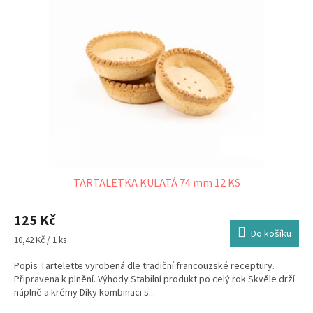
TARTALETKA KULATÁ 74 mm 12 KS
125 Kč
Do košíku
Měrná
10,42 Kč / 1 ks
cena:
Popis Tartelette vyrobená dle tradiční francouzské receptury.
Připravena k plnění. Výhody Stabilní produkt po celý rok Skvěle drží
náplně a krémy Díky kombinaci s...