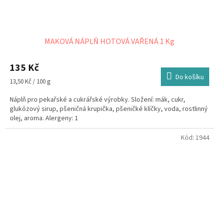
MAKOVÁ NÁPLŇ HOTOVÁ VAŘENÁ 1 Kg
135 Kč
Do košíku
Měrná
13,50 Kč / 100 g
cena:
Náplň pro pekařské a cukrářské výrobky. Složení: mák, cukr,
glukózový sirup, pšeničná krupička, pšeničké klíčky, voda, rostlinný
olej, aroma. Alergeny: 1
Kód:
1944