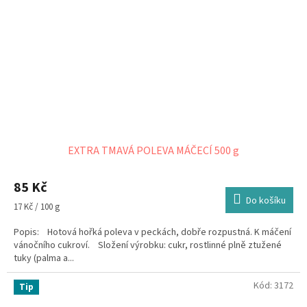
EXTRA TMAVÁ POLEVA MÁČECÍ 500 g
85 Kč
Do košíku
Měrná
17 Kč / 100 g
cena:
Popis: Hotová hořká poleva v peckách, dobře rozpustná. K máčení
vánočního cukroví. Složení výrobku: cukr, rostlinné plně ztužené
tuky (palma a...
Kód:
3172
Tip