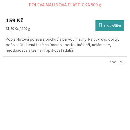
POLEVA MALINOVÁ ELASTICKÁ 500 g
159 Kč
Do košíku
Měrná
31,80 Kč / 100 g
cena:
Popis Hotová poleva s příchutí a barvou maliny. Na cukroví, dorty,
pečivo. Oblíbená také na Donuts - perfektně drží, neláme se,
neodpadává a lze na ní aplikovat i další...
Kód:
151