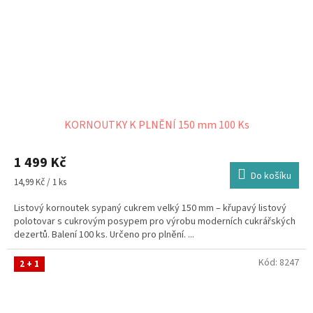
KORNOUTKY K PLNĚNÍ 150 mm 100 Ks
1 499 Kč
Do košíku
Měrná
14,99 Kč / 1 ks
cena:
Listový kornoutek sypaný cukrem velký 150 mm – křupavý listový
polotovar s cukrovým posypem pro výrobu moderních cukrářských
dezertů. Balení 100 ks. Určeno pro plnění. ...
Kód:
8247
2 + 1