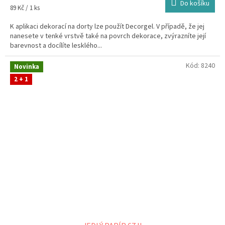
Do košíku
Měrná
89 Kč / 1 ks
cena:
K aplikaci dekorací na dorty lze použít Decorgel. V případě, že jej
nanesete v tenké vrstvě také na povrch dekorace, zvýrazníte její
barevnost a docílíte lesklého...
Kód:
8240
Novinka
2 + 1