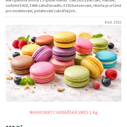
Marcipánová hmota 1:3 (podíl mandlí : cukr)SLOŽENÍ:cukr, mandle,
sorbitol E420, E466 zahuštovadlo, E330 konzervant, Hmota je určená
pro modelování, potahování cukrářských...
Kód:
2925
MAKRONKY CUKRÁŘSKÁ SMĚS 1 Kg