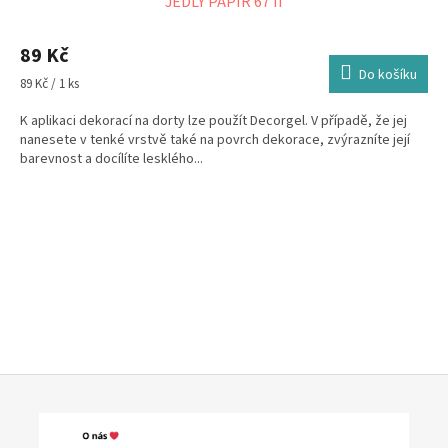
JEDLÝ PAPÍR 67 II
89 Kč
Do košíku
Měrná
89 Kč / 1 ks
cena:
K aplikaci dekorací na dorty lze použít Decorgel. V případě, že jej
nanesete v tenké vrstvě také na povrch dekorace, zvýrazníte její
barevnost a docílíte lesklého...