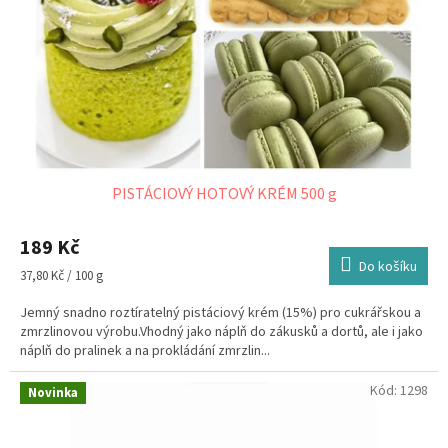
PISTÁCIOVÝ HOTOVÝ KRÉM 500 g
189 Kč
Do košíku
Měrná
37,80 Kč / 100 g
cena:
Jemný snadno roztíratelný pistáciový krém (15%) pro cukrářskou a
zmrzlinovou výrobu.Vhodný jako náplň do zákusků a dortů, ale i jako
náplň do pralinek a na prokládání zmrzlin...
Kód:
1298
Novinka