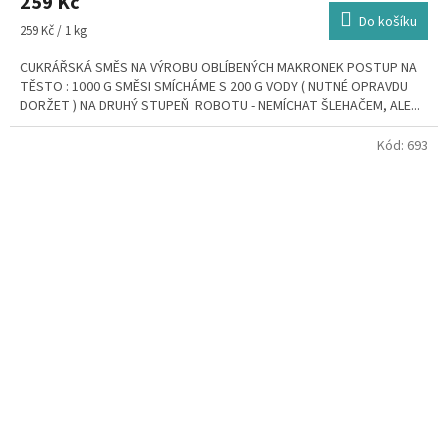
259 Kč
Do košíku
Měrná
259 Kč / 1 kg
cena:
CUKRÁŘSKÁ SMĚS NA VÝROBU OBLÍBENÝCH MAKRONEK POSTUP NA
TĚSTO : 1000 G SMĚSI SMÍCHÁME S 200 G VODY ( NUTNÉ OPRAVDU
DORŽET ) NA DRUHÝ STUPEŇ ROBOTU - NEMÍCHAT ŠLEHAČEM, ALE...
Kód:
693