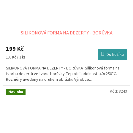
SILIKONOVÁ FORMA NA DEZERTY - BORŮVKA
199 Kč
Do košíku
Měrná
199 Kč / 1 ks
cena:
SILIKONOVÁ FORMA NA DEZERTY - BORŮVKA Silikonová forma na
tvorbu dezertů ve tvaru borůvky Teplotní odolnost -40+250°C.
Rozměry uvedeny na druhém obrázku Výrobce...
Kód:
8243
Novinka