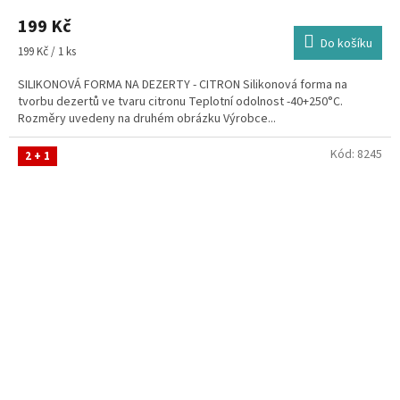
199 Kč
Do košíku
Měrná
199 Kč / 1 ks
cena:
SILIKONOVÁ FORMA NA DEZERTY - CITRON Silikonová forma na
tvorbu dezertů ve tvaru citronu Teplotní odolnost -40+250°C.
Rozměry uvedeny na druhém obrázku Výrobce...
Kód:
8245
2 + 1