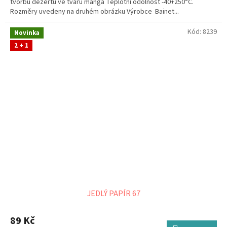
tvorbu dezertů ve tvaru manga Teplotní odolnost -40+250°C.
Rozměry uvedeny na druhém obrázku Výrobce Bainet...
Kód:
8239
Novinka
2 + 1
JEDLÝ PAPÍR 67
89 Kč