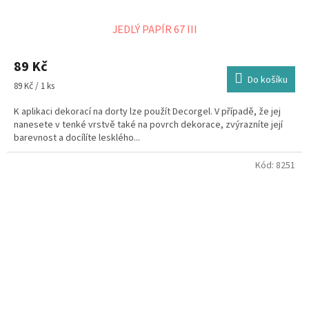
JEDLÝ PAPÍR 67 III
89 Kč
Do košíku
Měrná
89 Kč / 1 ks
cena:
K aplikaci dekorací na dorty lze použít Decorgel. V případě, že jej
nanesete v tenké vrstvě také na povrch dekorace, zvýrazníte její
barevnost a docílíte lesklého...
Kód:
8251