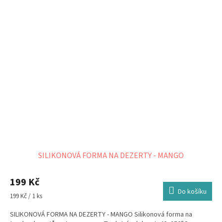
SILIKONOVÁ FORMA NA DEZERTY - MANGO
199 Kč
Do košíku
Měrná
199 Kč / 1 ks
cena:
SILIKONOVÁ FORMA NA DEZERTY - MANGO Silikonová forma na