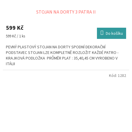
STOJAN NA DORTY 3 PATRA II
599 Kč
Do košíku
Měrná
599 Kč / 1 ks
cena:
PEVNÝ PLASTOVÝ STOJAN NA DORTY SPODNÍ DEKORAČNÍ
PODSTAVEC STOJAN LZE KOMPLETNĚ ROZLOŽIT KAŽDÉ PATRO -
KRAJKOVÁ PODLOŽKA PRŮMĚR PLAT : 35,40,45 CM VYROBENO V
ITÁLII
Kód:
1282