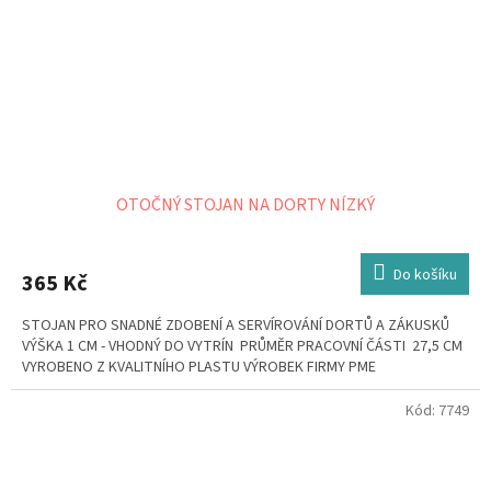
OTOČNÝ STOJAN NA DORTY NÍZKÝ
Do košíku
365 Kč
STOJAN PRO SNADNÉ ZDOBENÍ A SERVÍROVÁNÍ DORTŮ A ZÁKUSKŮ
VÝŠKA 1 CM - VHODNÝ DO VYTRÍN PRŮMĚR PRACOVNÍ ČÁSTI 27,5 CM
VYROBENO Z KVALITNÍHO PLASTU VÝROBEK FIRMY PME
Kód:
7749