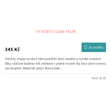
OTOČNÝ STOJAN TALÍŘ
Do košíku
345 Kč
Otočný stojan na dort Vám pomůže dort snadno a rychle ozdobit.
Díky otáčení budete mít zdobení v jedné rovině. Na táce dort rovnou
servírujete. Materiál: plast. Barva bílá....
Kód:
6125