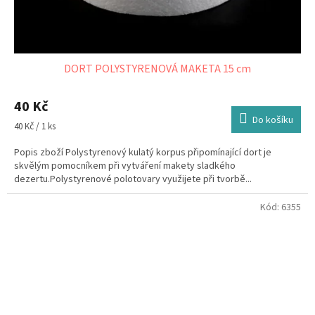
DORT POLYSTYRENOVÁ MAKETA 15 cm
40 Kč
Do košíku
Měrná
40 Kč / 1 ks
cena:
Popis zboží Polystyrenový kulatý korpus připomínající dort je
skvělým pomocníkem při vytváření makety sladkého
dezertu.Polystyrenové polotovary využijete při tvorbě...
Kód:
6355