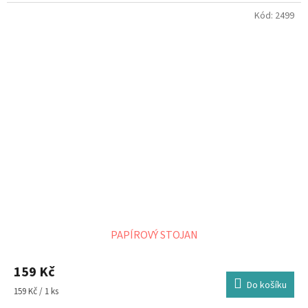
Kód:
2499
PAPÍROVÝ STOJAN
159 Kč
Do košíku
Měrná
159 Kč / 1 ks
cena: