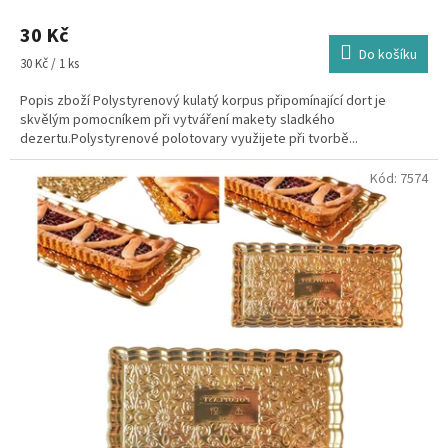
30 Kč
Do košíku
Měrná
30 Kč / 1 ks
cena:
Popis zboží Polystyrenový kulatý korpus připomínající dort je
skvělým pomocníkem při vytváření makety sladkého
dezertu.Polystyrenové polotovary využijete při tvorbě...
Kód:
7574