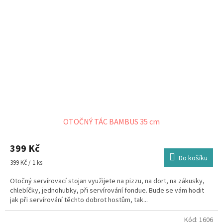
OTOČNÝ TÁC BAMBUS 35 cm
399 Kč
Do košíku
Měrná
399 Kč / 1 ks
cena:
Otočný servírovací stojan využijete na pizzu, na dort, na zákusky,
chlebíčky, jednohubky, při servírování fondue. Bude se vám hodit
jak při servírování těchto dobrot hostům, tak...
Kód:
1606