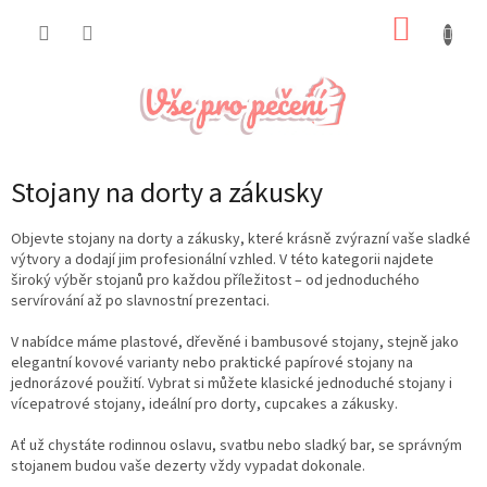
Přejít
NÁKUP
na
obsah
KOŠÍK
Stojany na dorty a zákusky
Objevte stojany na dorty a zákusky, které krásně zvýrazní vaše sladké
výtvory a dodají jim profesionální vzhled. V této kategorii najdete
široký výběr stojanů pro každou příležitost – od jednoduchého
servírování až po slavnostní prezentaci.
V nabídce máme plastové, dřevěné i bambusové stojany, stejně jako
elegantní kovové varianty nebo praktické papírové stojany na
jednorázové použití. Vybrat si můžete klasické jednoduché stojany i
vícepatrové stojany, ideální pro dorty, cupcakes a zákusky.
Ať už chystáte rodinnou oslavu, svatbu nebo sladký bar, se správným
stojanem budou vaše dezerty vždy vypadat dokonale.