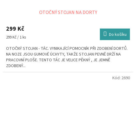
OTOČNÝ STOJAN NA DORTY
299 Kč
Do košíku
Měrná
299 Kč / 1 ks
cena:
OTOČNÝ STOJAN - TÁC. VYNIKAJÍCÍ POMOCNÍK PŘI ZDOBENÍ DORTŮ.
NA NOZE JSOU GUMOVÉ ÚCHYTY, TAKŽE STOJAN PEVNĚ DRŽÍ NA
PRACOVNÍ PLOŠE. TENTO TÁC JE VELICE PĚKNÝ , JE JEMNĚ
ZDOBENÝ...
Kód:
2690