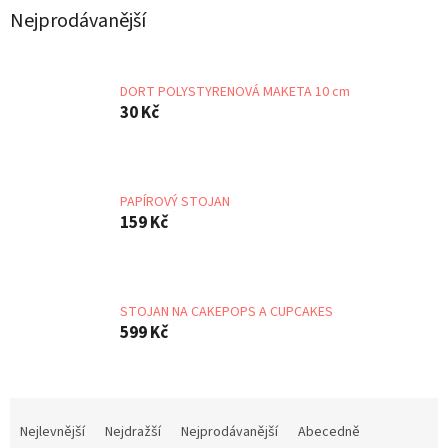
Nejprodávanější
DORT POLYSTYRENOVÁ MAKETA 10 cm
30 Kč
PAPÍROVÝ STOJAN
159 Kč
STOJAN NA CAKEPOPS A CUPCAKES
599 Kč
Ř
a
Nejlevnější
Nejdražší
Nejprodávanější
Abecedně