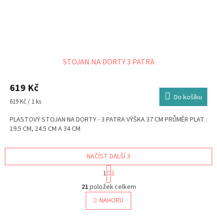
STOJAN NA DORTY 3 PATRA
619 Kč
Do košíku
Měrná
619 Kč / 1 ks
cena:
PLASTOVÝ STOJAN NA DORTY - 3 PATRA VÝŠKA 37 CM PRŮMĚR PLAT :
19.5 CM, 24.5 CM A 34 CM
NAČÍST DALŠÍ 3
S
1
2
t
O
r
21
položek celkem
v
á
l
NAHORU
n
á
k