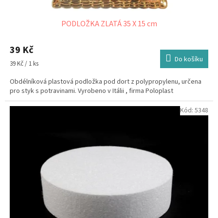
PODLOŽKA ZLATÁ 35 X 15 cm
39 Kč
Do košíku
Měrná
39 Kč / 1 ks
cena:
Obdélníková plastová podložka pod dort z polypropylenu, určena
pro styk s potravinami. Vyrobeno v Itálii , firma Poloplast
Kód:
5348