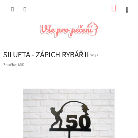
Přejít
NÁKUP
na
obsah
KOŠÍK
SILUETA - ZÁPICH RYBÁŘ II
7915
Značka:
MIR