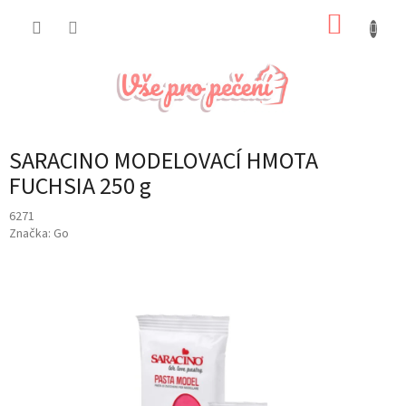
Přejít
NÁKUP
na
obsah
KOŠÍK
SARACINO MODELOVACÍ HMOTA
FUCHSIA 250 g
6271
Značka:
Go