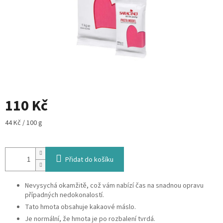
110 Kč
Měrná
44 Kč / 100 g
cena:
Přidat do košíku
Nevysychá okamžitě, což vám nabízí čas na snadnou opravu
případných nedokonalostí.
Tato hmota obsahuje kakaové máslo.
Je normální, že hmota je po rozbalení tvrdá.