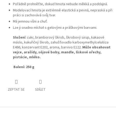
Pořádně prohněťte, dokud hmota nebude měkká a poddajná.
Modelovací hmota je extrémně elastická a pevná, nepraská a při
práci si zachovává svůj tvar.
Má jemnou vůni a chuť.
Lze ji snadno míchat s gelovými a práškovými barvami.
Složení
:
cukr, bramborový škrob, škrobový sirup, kakaové
máslo, kukuřičný škrob, zahušťovadlo karboxymethylcelulóza
E466, konzervant E202, aroma, barvivo E122.
Může obsahovat
vejce, arašídy, sójové boby, mandle, lískové ořechy,
pistácie, mléko.
Balení: 250 g
ZEPTAT SE
SDÍLET
Z
á