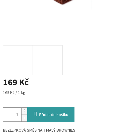
169 Kč
Měrná
169 Kč / 1 kg
cena:
Přidat do košíku
BEZLEPKOVÁ SMĚS NA TMAVÝ BROWNIES