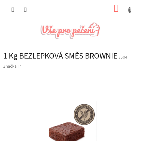
Přejít
NÁKUP
na
obsah
KOŠÍK
1 Kg BEZLEPKOVÁ SMĚS BROWNIE
3504
Značka:
Ir