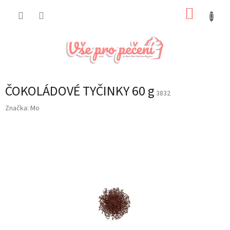
Přejít
NÁKUP
na
obsah
KOŠÍK
ČOKOLÁDOVÉ TYČINKY 60 g
3832
Značka:
Mo