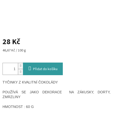
28 Kč
Měrná
46,67 Kč / 100 g
cena:
Přidat do košíku
TYČINKY Z KVALITNÍ ČOKOLÁDY
POUŽÍVÁ SE JAKO DEKORACE NA ZÁKUSKY, DORTY,
ZMRZLINY
HMOTNOST : 60 G