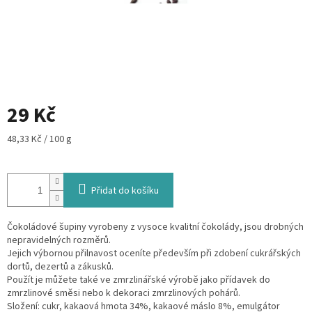
29 Kč
Měrná
48,33 Kč / 100 g
cena:
Přidat do košíku
Čokoládové šupiny vyrobeny z vysoce kvalitní čokolády, jsou drobných
nepravidelných rozměrů.
Jejich výbornou přilnavost oceníte především při zdobení cukrářských
dortů, dezertů a zákusků.
Použít je můžete také ve zmrzlinářské výrobě jako přídavek do
zmrzlinové směsi nebo k dekoraci zmrzlinových pohárů.
Složení: cukr, kakaová hmota 34%, kakaové máslo 8%, emulgátor