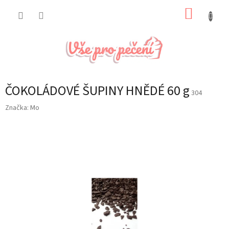
Přejít
NÁKUP
na
obsah
KOŠÍK
ČOKOLÁDOVÉ ŠUPINY HNĚDÉ 60 g
304
Značka:
Mo