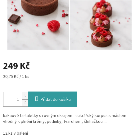
249 Kč
Měrná
20,75 Kč / 1 ks
cena:
Přidat do košíku
kakaové tartaletky s rovným okrajem - cukrářský korpus s máslem
vhodný k plnění krémy, pudinky, tvarohem, šlehačkou ....
12 ks v balení