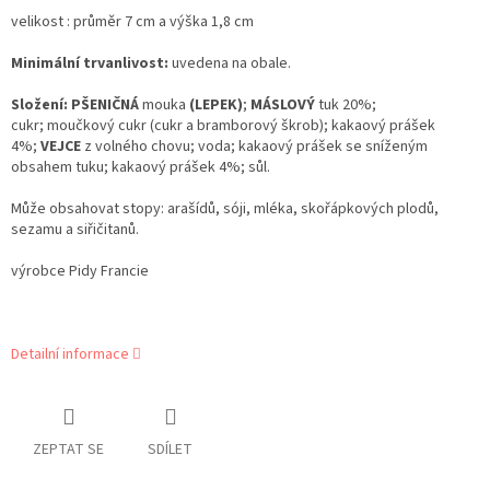
velikost : průměr 7 cm a výška 1,8 cm
Minimální trvanlivost:
uvedena na obale.
Složení:
PŠENIČNÁ
mouka
(LEPEK)
;
MÁSLOVÝ
tuk 20%;
cukr; moučkový cukr (cukr a bramborový škrob); kakaový prášek
4%;
VEJCE
z volného chovu; voda; kakaový prášek se sníženým
obsahem tuku; kakaový prášek 4%; sůl.
Může obsahovat stopy: arašídů, sóji, mléka, skořápkových plodů,
sezamu a siřičitanů.
výrobce Pidy Francie
Detailní informace
ZEPTAT SE
SDÍLET