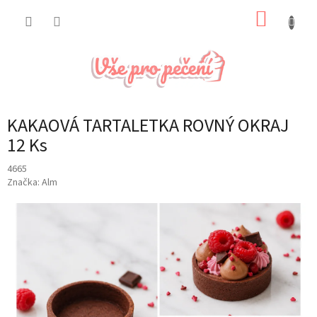
Přejít
NÁKUP
na
obsah
KOŠÍK
KAKAOVÁ TARTALETKA ROVNÝ OKRAJ
12 Ks
4665
Značka:
Alm