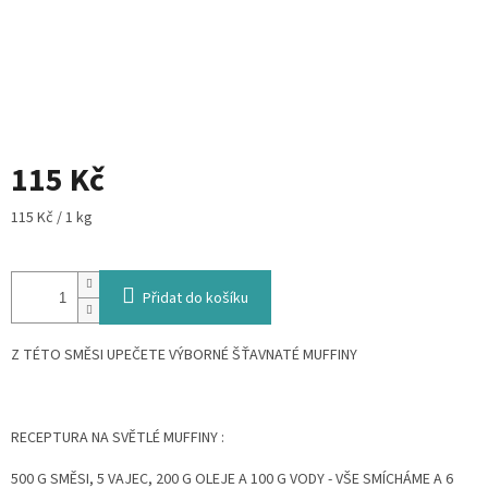
115 Kč
Měrná
115 Kč / 1 kg
cena:
Přidat do košíku
Z TÉTO SMĚSI UPEČETE VÝBORNÉ ŠŤAVNATÉ MUFFINY
RECEPTURA NA SVĚTLÉ MUFFINY :
500 G SMĚSI, 5 VAJEC, 200 G OLEJE A 100 G VODY - VŠE SMÍCHÁME A 6