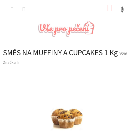
Přejít
NÁKUP
na
obsah
KOŠÍK
SMĚS NA MUFFINY A CUPCAKES 1 Kg
3596
Značka:
Ir