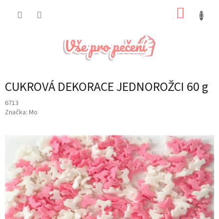
Přejít
NÁKUP
na
obsah
KOŠÍK
CUKROVÁ DEKORACE JEDNOROŽCI 60 g
6713
Značka:
Mo