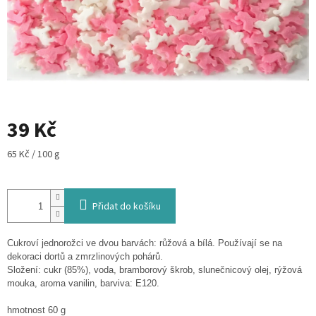
39 Kč
Měrná
65 Kč / 100 g
cena:
Přidat do košíku
Cukroví jednorožci ve dvou barvách: růžová a bílá. Používají se na
dekoraci dortů a zmrzlinových pohárů.
Složení: cukr (85%), voda, bramborový škrob, slunečnicový olej, rýžová
mouka, aroma vanilin, barviva: E120.
hmotnost 60 g