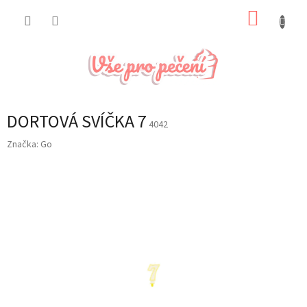
Přejít
NÁKUP
na
obsah
KOŠÍK
DORTOVÁ SVÍČKA 7
4042
Značka:
Go