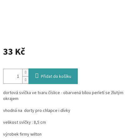
33 Kč
Měrná
cena:
Přidat do košíku
dortová svíčka ve tvaru číslice - obarvená bílou perletí se žlutým
okrajem
vhodná na dorty pro chlapce i dívky
velikost svíčky : 8,5 cm
výrobek firmy wilton