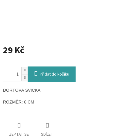
29 Kč
Měrná
cena:
Přidat do košíku
DORTOVÁ SVÍČKA
ROZMĚR: 6 CM
ZEPTAT SE
SDÍLET