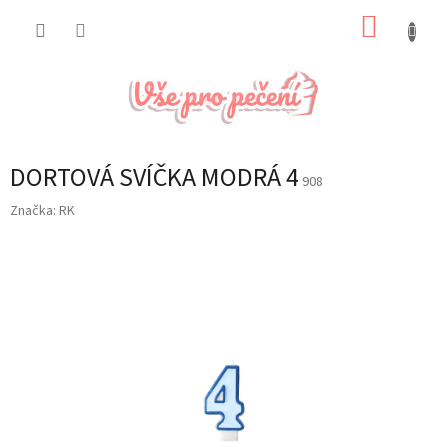
Přejít
NÁKUP
na
obsah
KOŠÍK
DORTOVÁ SVÍČKA MODRÁ 4
908
Značka:
RK