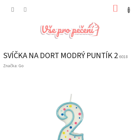
Přejít
NÁKUP
na
obsah
KOŠÍK
SVÍČKA NA DORT MODRÝ PUNTÍK 2
6018
Značka:
Go