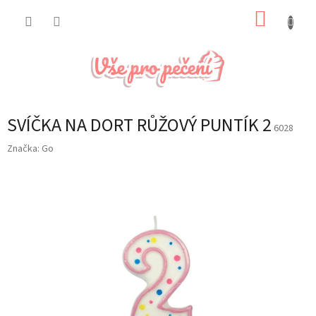
Přejít
NÁKUP
na
obsah
KOŠÍK
SVÍČKA NA DORT RŮŽOVÝ PUNTÍK 2
6028
Značka:
Go