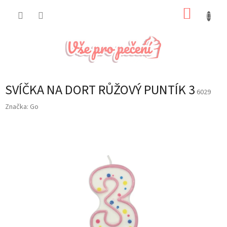
Přejít
NÁKUP
na
obsah
KOŠÍK
SVÍČKA NA DORT RŮŽOVÝ PUNTÍK 3
6029
Značka:
Go