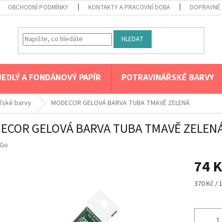
OBCHODNÍ PODMÍNKY
KONTAKTY A PRACOVNÍ DOBA
DOPRAVNÉ 
HLEDAT
JEDLÝ A FONDÁNOVÝ PAPÍR
POTRAVINÁŘSKÉ BARVY
řské barvy
MODECOR GELOVÁ BARVA TUBA TMAVĚ ZELENÁ
ECOR GELOVÁ BARVA TUBA TMAVĚ ZELEN
Go
74 K
Měrná
370 Kč / 
cena: