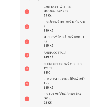
a
n
VANILKA CELÁ - LUSK
MADAGARKAR 2 KS
e
59 Kč
l
PISTÁCIOVÝ HOTOVÝ KRÉM 500
g
189 Kč
MECHOVÝ ŠPENÁTOVÝ DORT 1
Kg
115 Kč
PANNA COTTA 1 l
139 Kč
KELÍMEK PLASTOVÝ CESTINO
120 ml
8 Kč
RED VELVET - CUKRÁŘSKÁ SMĚS
1 Kg
165 Kč
POLEVA MLÉČNÁ ČOKOLÁDA
500 g
75 Kč