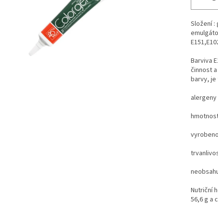
Složení :
emulgátor
E151,E10
Barviva 
činnost a
barvy, j
alergeny 
hmotnost 
vyrobeno v
trvanlivo
neobsahu
Nutriční 
56,6 g a c