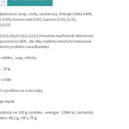
 glukozový sirup, voda, sacharoza, želírující látka E406,
 E330, konzervant E202, barvivo E102, E133,
2,E155
E102,E104,E110,E122,E129 mohou nepříznivě oblivňovat
 pozornost dětí - ale díky malému množství nanesené
e tento problém zanedbatelný
: mléko , soja, ořechy
: 20 g
 Itálii
st vyražena na sváru tuby
je lepek
hodnoty ve 100 g výrobku - energie : 230Kcal, sacharidy
ukry 49,2 g, sůl 1,75 g