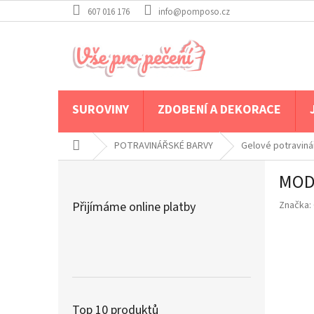
Přejít
607 016 176
info@pomposo.cz
na
obsah
SUROVINY
ZDOBENÍ A DEKORACE
Domů
POTRAVINÁŘSKÉ BARVY
Gelové potraviná
P
MOD
o
s
Přijímáme online platby
Značka:
t
r
a
n
n
í
p
Top 10 produktů