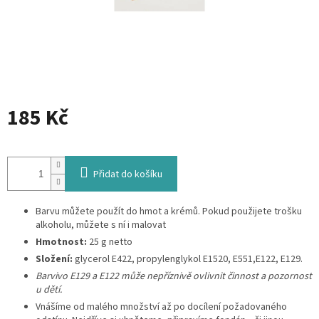
185 Kč
Měrná
cena:
Přidat do košíku
Barvu můžete použít do hmot a krémů. Pokud použijete trošku
alkoholu, můžete s ní i malovat
Hmotnost:
25 g netto
Složení:
glycerol E422, propylenglykol E1520, E551,E122, E129.
Barvivo E129 a E122 může nepříznivě ovlivnit činnost a pozornost
u dětí.
Vnášíme od malého množství až po docílení požadovaného