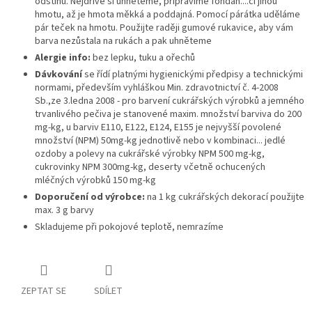
odstínu. Nejdříve si uhněteme, připravíme fondán....či jinou
hmotu, až je hmota měkká a poddajná. Pomocí párátka uděláme
pár teček na hmotu. Použijte raději gumové rukavice, aby vám
barva nezůstala na rukách a pak uhněteme
Alergie info:
bez lepku, tuku a ořechů
Dávkování
se řídí platnými hygienickými předpisy a technickými
normami, především vyhláškou Min. zdravotnictví č. 4-2008
Sb.,ze 3.ledna 2008 - pro barvení cukrářských výrobků a jemného
trvanlivého pečiva je stanovené maxim. množství barviva do 200
mg-kg, u barviv E110, E122, E124, E155 je nejvyšší povolené
množství (NPM) 50mg-kg jednotlivě nebo v kombinaci... jedlé
ozdoby a polevy na cukrářské výrobky NPM 500 mg-kg,
cukrovinky NPM 300mg-kg, deserty včetně ochucených
mléčných výrobků 150 mg-kg
Doporučení od výrobce:
na 1 kg cukrářských dekorací použijte
max. 3 g barvy
Skladujeme při pokojové teplotě, nemrazíme
ZEPTAT SE
SDÍLET