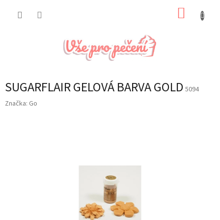
Přejít
NÁKUP
na
obsah
KOŠÍK
SUGARFLAIR GELOVÁ BARVA GOLD
5094
Značka:
Go