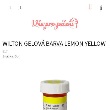
Přejít
NÁKUP
na
obsah
KOŠÍK
WILTON GELOVÁ BARVA LEMON YELLOW
217
Značka:
Go