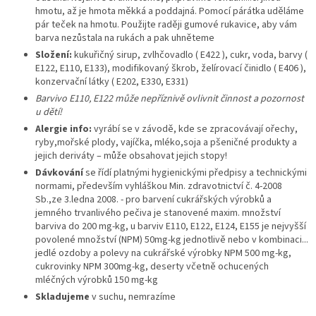
hmotu, až je hmota měkká a poddajná. Pomocí párátka uděláme
pár teček na hmotu. Použijte raději gumové rukavice, aby vám
barva nezůstala na rukách a pak uhněteme
Složení:
kukuřičný sirup, zvlhčovadlo ( E422 ), cukr, voda, barvy (
E122, E110, E133), modifikovaný škrob, želírovací činidlo ( E406 ),
konzervační látky ( E202, E330, E331)
Barvivo E110, E122 může nepříznivě ovlivnit činnost a pozornost
u dětí!
Alergie info:
vyrábí se v závodě, kde se zpracovávají ořechy,
ryby,mořské plody, vajíčka, mléko,soja a pšeničné produkty a
jejich deriváty – může obsahovat jejich stopy!
Dávkování
se řídí platnými hygienickými předpisy a technickými
normami, především vyhláškou Min. zdravotnictví č. 4-2008
Sb.,ze 3.ledna 2008. - pro barvení cukrářských výrobků a
jemného trvanlivého pečiva je stanovené maxim. množství
barviva do 200 mg-kg, u barviv E110, E122, E124, E155 je nejvyšší
povolené množství (NPM) 50mg-kg jednotlivě nebo v kombinaci...
jedlé ozdoby a polevy na cukrářské výrobky NPM 500 mg-kg,
cukrovinky NPM 300mg-kg, deserty včetně ochucených
mléčných výrobků 150 mg-kg
Skladujeme
v suchu, nemrazíme