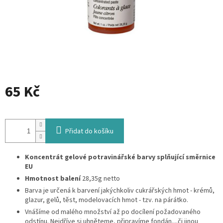
65 Kč
Měrná
cena:
Přidat do košíku
Koncentrát gelové potravinářské barvy splňující směrnice
EU
Hmotnost balení
28,35g netto
Barva je určená k barvení jakýchkoliv cukrářských hmot - krémů,
glazur, gelů, těst, modelovacích hmot - tzv. na párátko.
Vnášíme od malého množství až po docílení požadovaného
odstínu. Nejdříve si uhněteme, připravíme fondán....či jinou