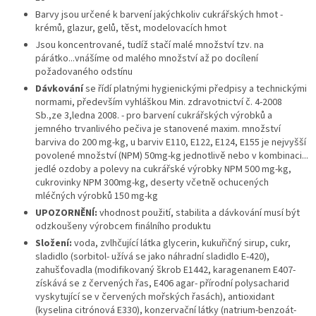
Barvy jsou určené k barvení jakýchkoliv cukrářských hmot -
krémů, glazur, gelů, těst, modelovacích hmot
Jsou koncentrované, tudíž stačí malé množství tzv. na
párátko...vnášíme od malého množství až po docílení
požadovaného odstínu
Dávkování
se řídí platnými hygienickými předpisy a technickými
normami, především vyhláškou Min. zdravotnictví č. 4-2008
Sb.,ze 3,ledna 2008. - pro barvení cukrářských výrobků a
jemného trvanlivého pečiva je stanovené maxim. množství
barviva do 200 mg-kg, u barviv E110, E122, E124, E155 je nejvyšší
povolené množství (NPM) 50mg-kg jednotlivě nebo v kombinaci...
jedlé ozdoby a polevy na cukrářské výrobky NPM 500 mg-kg,
cukrovinky NPM 300mg-kg, deserty včetně ochucených
mléčných výrobků 150 mg-kg
UPOZORNĚNÍ:
vhodnost použití, stabilita a dávkování musí být
odzkoušeny výrobcem finálního produktu
Složení:
voda, zvlhčující látka glycerin, kukuřičný sirup, cukr,
sladidlo (sorbitol- užívá se jako náhradní sladidlo E-420),
zahušťovadla (modifikovaný škrob E1442, karagenanem E407-
získává se z červených řas, E406 agar- přírodní polysacharid
vyskytující se v červených mořských řasách), antioxidant
(kyselina citrónová E330), konzervační látky (natrium-benzoát-