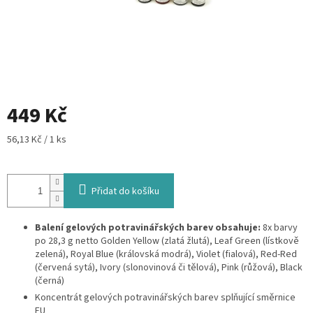
449 Kč
Měrná
56,13 Kč / 1 ks
cena:
Přidat do košíku
Balení gelových potravinářských barev obsahuje:
8x barvy
po 28,3 g netto Golden Yellow (zlatá žlutá), Leaf Green (lístkově
zelená), Royal Blue (královská modrá), Violet (fialová), Red-Red
(červená sytá), Ivory (slonovinová či tělová), Pink (růžová), Black
(černá)
Koncentrát gelových potravinářských barev splňující směrnice
EU