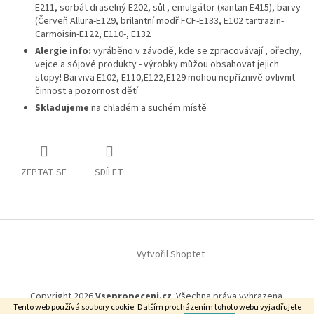
E211, sorbát draselný E202, sůl , emulgátor (xantan E415), barvy
(Červeň Allura-E129, brilantní modř FCF-E133, E102 tartrazin-
Carmoisin-E122, E110-, E132
Alergie info:
vyráběno v závodě, kde se zpracovávají , ořechy,
vejce a sójové produkty - výrobky můžou obsahovat jejich
stopy! Barviva E102, E110,E122,E129 mohou nepříznivě ovlivnit
činnost a pozornost dětí
Skladujeme
na chladém a suchém místě
ZEPTAT SE
SDÍLET
Z
á
p
Vytvořil Shoptet
a
t
Copyright 2026
Vsepropeceni.cz
. Všechna práva vyhrazena.
í
Tento web používá soubory cookie. Dalším procházením tohoto webu vyjadřujete