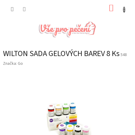
Přejít
NÁKUP
na
obsah
KOŠÍK
WILTON SADA GELOVÝCH BAREV 8 Ks
548
Značka:
Go