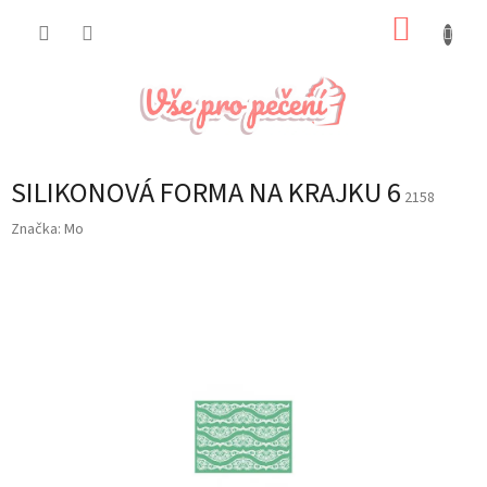
Přejít
NÁKUP
na
obsah
KOŠÍK
SILIKONOVÁ FORMA NA KRAJKU 6
2158
Značka:
Mo