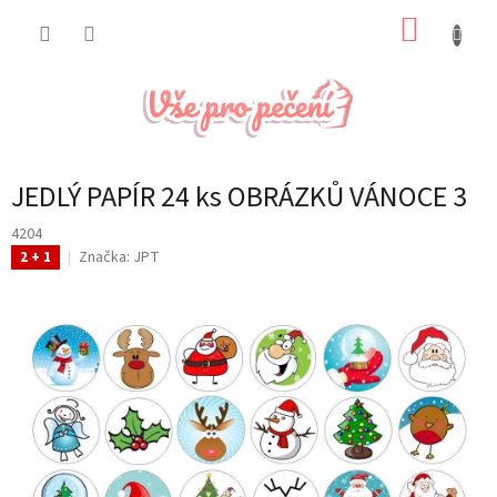
Přejít
NÁKUP
na
obsah
KOŠÍK
JEDLÝ PAPÍR 24 ks OBRÁZKŮ VÁNOCE 3
4204
Značka:
JPT
2 + 1