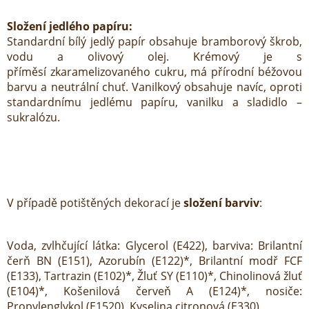
Složení jedlého papíru:
Standardní bílý jedlý papír obsahuje bramborový škrob,
vodu a olivový olej. Krémový je s
příměsí zkaramelizovaného cukru, má přírodní béžovou
barvu a neutrální chuť. Vanilkový obsahuje navíc, oproti
standardnímu jedlému papíru, vanilku a sladidlo –
sukralózu.
V případě potištěných dekorací je
složení barviv
:
Voda, zvlhčující látka: Glycerol (E422), barviva: Brilantní
čerň BN (E151), Azorubín (E122)*, Brilantní modř FCF
(E133), Tartrazin (E102)*, Žluť SY (E110)*, Chinolinová žluť
(E104)*, Košenilová červeň A (E124)*, nosiče:
Propylenglykol (E1520), Kyselina citronová (E330).