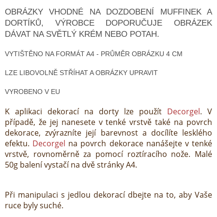
OBRÁZKY VHODNÉ NA DOZDOBENÍ MUFFINEK A
DORTÍKŮ, VÝROBCE DOPORUČUJE OBRÁZEK
DÁVAT NA SVĚTLÝ KRÉM NEBO POTAH.
VYTIŠTĚNO NA FORMÁT A4 - PRŮMĚR OBRÁZKU 4 CM
LZE LIBOVOLNĚ STŘÍHAT A OBRÁZKY UPRAVIT
VYROBENO V EU
K aplikaci dekorací na dorty lze použít
Decorgel
. V
případě, že jej nanesete v tenké vrstvě také na povrch
dekorace, zvýrazníte její barevnost a docílíte lesklého
efektu.
Decorgel
na povrch dekorace nanášejte v tenké
vrstvě, rovnoměrně za pomocí roztíracího nože. Malé
50g balení vystačí na dvě stránky A4.
Při manipulaci s jedlou dekorací dbejte na to, aby Vaše
ruce byly suché.