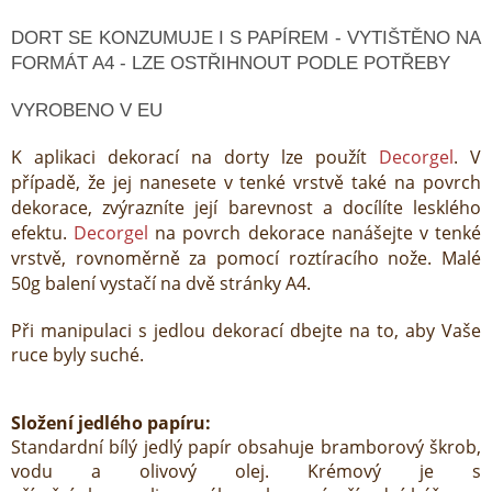
DORT SE KONZUMUJE I S PAPÍREM - VYTIŠTĚNO NA
FORMÁT A4 - LZE OSTŘIHNOUT PODLE POTŘEBY
VYROBENO V EU
K aplikaci dekorací na dorty lze použít
Decorgel
. V
případě, že jej nanesete v tenké vrstvě také na povrch
dekorace, zvýrazníte její barevnost a docílíte lesklého
efektu.
Decorgel
na povrch dekorace nanášejte v tenké
vrstvě, rovnoměrně za pomocí roztíracího nože. Malé
50g balení vystačí na dvě stránky A4.
Při manipulaci s jedlou dekorací dbejte na to, aby Vaše
ruce byly suché.
Složení jedlého papíru:
Standardní bílý jedlý papír obsahuje bramborový škrob,
vodu a olivový olej. Krémový je s