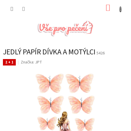
Přejít
NÁKUP
na
obsah
KOŠÍK
JEDLÝ PAPÍR DÍVKA A MOTÝLCI
5426
Značka:
JPT
2 + 1