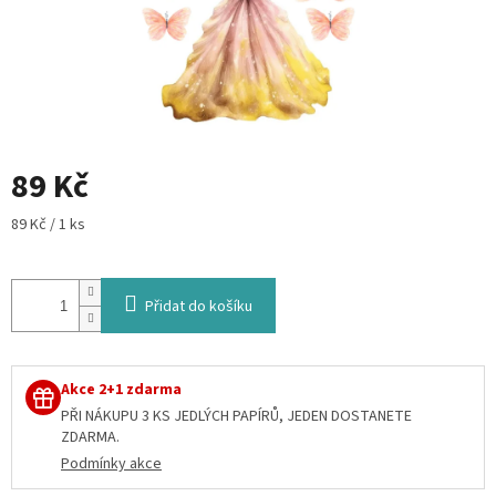
89 Kč
Měrná
89 Kč / 1 ks
cena:
Přidat do košíku
Akce 2+1 zdarma
PŘI NÁKUPU 3 KS JEDLÝCH PAPÍRŮ, JEDEN DOSTANETE
ZDARMA.
Podmínky akce