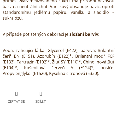
příměsí zkaramelizovaného cukru, má přírodní béžovou
barvu a neutrální chuť. Vanilkový obsahuje navíc, oproti
standardnímu jedlému papíru, vanilku a sladidlo –
sukralózu.
V případě potištěných dekorací je
složení barviv
:
Voda, zvlhčující látka: Glycerol (E422), barviva: Brilantní
čerň BN (E151), Azorubín (E122)*, Brilantní modř FCF
(E133), Tartrazin (E102)*, Žluť SY (E110)*, Chinolinová žluť
(E104)*, Košenilová červeň A (E124)*, nosiče:
Propylenglykol (E1520), Kyselina citronová (E330).
ZEPTAT SE
SDÍLET