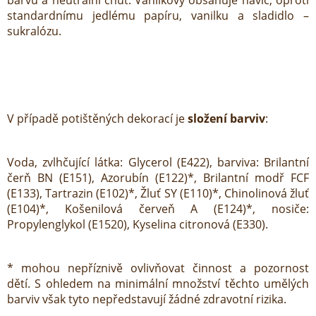
barvu a neutrální chuť. Vanilkový obsahuje navíc, oproti
standardnímu jedlému papíru, vanilku a sladidlo –
sukralózu.
V případě potištěných dekorací je
složení barviv
:
Voda, zvlhčující látka: Glycerol (E422), barviva: Brilantní
čerň BN (E151), Azorubín (E122)*, Brilantní modř FCF
(E133), Tartrazin (E102)*, Žluť SY (E110)*, Chinolinová žluť
(E104)*, Košenilová červeň A (E124)*, nosiče:
Propylenglykol (E1520), Kyselina citronová (E330).
* mohou nepříznivě ovlivňovat činnost a pozornost
dětí. S ohledem na minimální množství těchto umělých
barviv však tyto nepředstavují žádné zdravotní rizika.