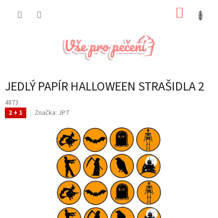
Přejít
NÁKUP
na
obsah
KOŠÍK
JEDLÝ PAPÍR HALLOWEEN STRAŠIDLA 2
4873
Značka:
JPT
2 + 1