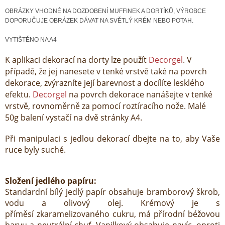
OBRÁZKY VHODNÉ NA DOZDOBENÍ MUFFINEK A DORTÍKŮ, VÝROBCE
DOPORUČUJE OBRÁZEK DÁVAT NA SVĚTLÝ KRÉM NEBO POTAH.
VYTIŠTĚNO NA A4
K aplikaci dekorací na dorty lze použít
Decorgel
. V
případě, že jej nanesete v tenké vrstvě také na povrch
dekorace, zvýrazníte její barevnost a docílíte lesklého
efektu.
Decorgel
na povrch dekorace nanášejte v tenké
vrstvě, rovnoměrně za pomocí roztíracího nože. Malé
50g balení vystačí na dvě stránky A4.
Při manipulaci s jedlou dekorací dbejte na to, aby Vaše
ruce byly suché.
Složení jedlého papíru:
Standardní bílý jedlý papír obsahuje bramborový škrob,
vodu a olivový olej. Krémový je s
příměsí zkaramelizovaného cukru, má přírodní béžovou