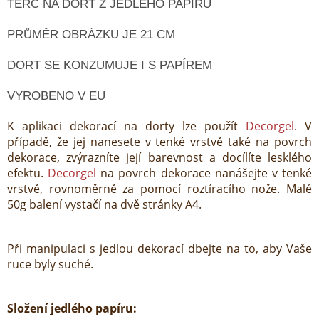
TERČ NA DORT Z JEDLÉHO PAPÍRU
PRŮMĚR OBRÁZKU JE 21 CM
DORT SE KONZUMUJE I S PAPÍREM
VYROBENO V EU
K aplikaci dekorací na dorty lze použít
Decorgel
. V
případě, že jej nanesete v tenké vrstvě také na povrch
dekorace, zvýrazníte její barevnost a docílíte lesklého
efektu.
Decorgel
na povrch dekorace nanášejte v tenké
vrstvě, rovnoměrně za pomocí roztíracího nože. Malé
50g balení vystačí na dvě stránky A4.
Při manipulaci s jedlou dekorací dbejte na to, aby Vaše
ruce byly suché.
Složení jedlého papíru: