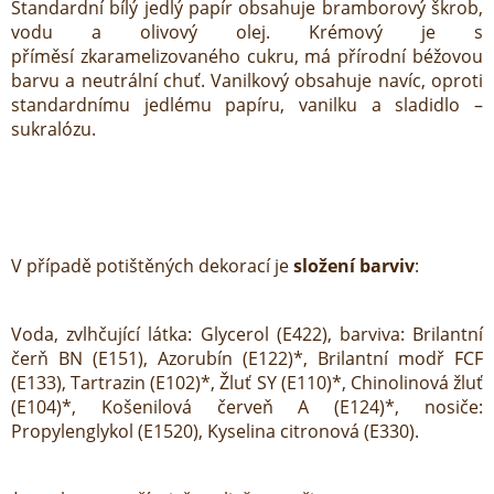
Standardní bílý jedlý papír obsahuje bramborový škrob,
vodu a olivový olej. Krémový je s
příměsí zkaramelizovaného cukru, má přírodní béžovou
barvu a neutrální chuť. Vanilkový obsahuje navíc, oproti
standardnímu jedlému papíru, vanilku a sladidlo –
sukralózu.
V případě potištěných dekorací je
složení barviv
:
Voda, zvlhčující látka: Glycerol (E422), barviva: Brilantní
čerň BN (E151), Azorubín (E122)*, Brilantní modř FCF
(E133), Tartrazin (E102)*, Žluť SY (E110)*, Chinolinová žluť
(E104)*, Košenilová červeň A (E124)*, nosiče:
Propylenglykol (E1520), Kyselina citronová (E330).