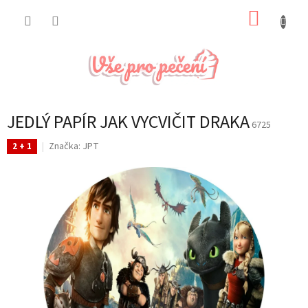
Přejít
NÁKUP
na
obsah
KOŠÍK
JEDLÝ PAPÍR JAK VYCVIČIT DRAKA
6725
Značka:
JPT
2 + 1