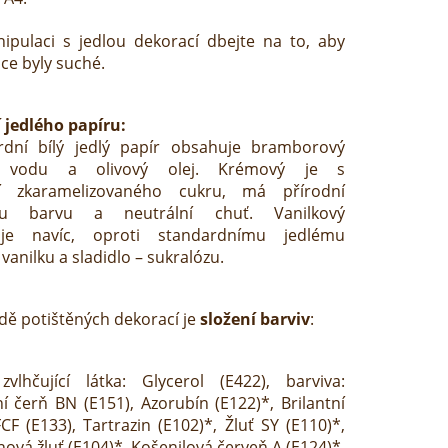
ipulaci s jedlou dekorací dbejte na to, aby
ce byly suché.
 jedlého papíru:
rdní bílý jedlý papír obsahuje bramborový
, vodu a olivový olej. Krémový je s
í zkaramelizovaného cukru, má přírodní
ou barvu a neutrální chuť. Vanilkový
je navíc, oproti standardnímu jedlému
 vanilku a sladidlo – sukralózu.
dě potištěných dekorací je
složení barviv
:
zvlhčující látka: Glycerol (E422), barviva:
ní čerň BN (E151), Azorubín (E122)*, Brilantní
F (E133), Tartrazin (E102)*, Žluť SY (E110)*,
nová žluť (E104)*, Košenilová červeň A (E124)*,