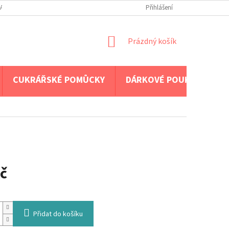
A PLATBA
Přihlášení
NÁKUPNÍ
Prázdný košík
KOŠÍK
CUKRÁŘSKÉ POMŮCKY
DÁRKOVÉ POUKAZY
č
Přidat do košíku