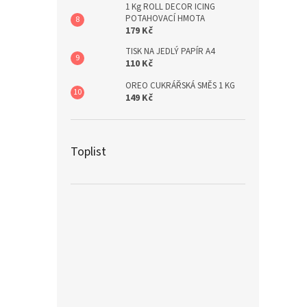
1 Kg ROLL DECOR ICING
POTAHOVACÍ HMOTA
179 Kč
TISK NA JEDLÝ PAPÍR A4
110 Kč
OREO CUKRÁŘSKÁ SMĚS 1 KG
149 Kč
Toplist