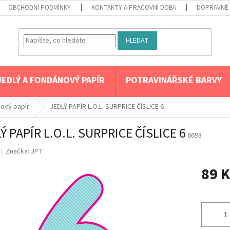
OBCHODNÍ PODMÍNKY
KONTAKTY A PRACOVNÍ DOBA
DOPRAVNÉ 
HLEDAT
JEDLÝ A FONDÁNOVÝ PAPÍR
POTRAVINÁŘSKÉ BARVY
nový papír
JEDLÝ PAPÍR L.O.L. SURPRICE ČÍSLICE 6
Ý PAPÍR L.O.L. SURPRICE ČÍSLICE 6
6693
Značka:
JPT
89 K
Měrná
cena: