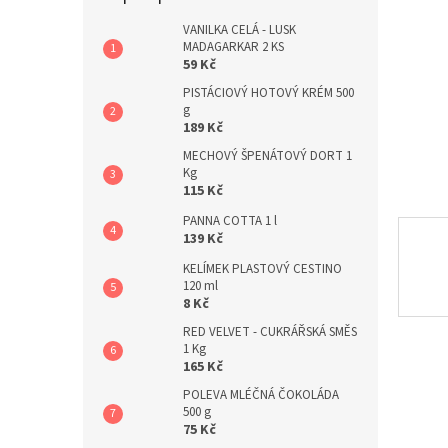
a
n
VANILKA CELÁ - LUSK
MADAGARKAR 2 KS
e
59 Kč
l
PISTÁCIOVÝ HOTOVÝ KRÉM 500
g
189 Kč
MECHOVÝ ŠPENÁTOVÝ DORT 1
Kg
115 Kč
PANNA COTTA 1 l
139 Kč
KELÍMEK PLASTOVÝ CESTINO
120 ml
8 Kč
RED VELVET - CUKRÁŘSKÁ SMĚS
1 Kg
165 Kč
POLEVA MLÉČNÁ ČOKOLÁDA
500 g
75 Kč