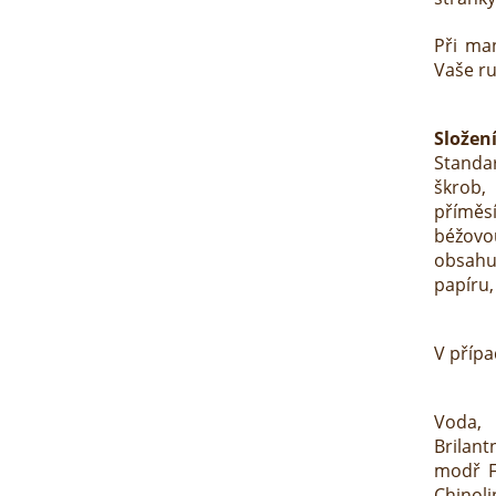
Při man
Vaše ru
Složení
Standa
škrob
příměs
béžov
obsahu
papíru,
V přípa
Voda, 
Brilant
modř FC
Chinoli