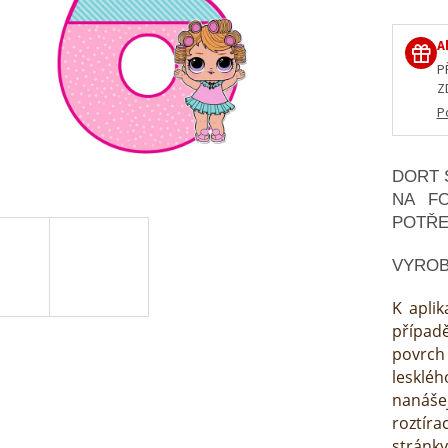
A
P
Z
P
DORT 
NA F
POTŘ
VYROB
K aplik
případ
povrch 
lesklé
nanáše
roztír
stránky