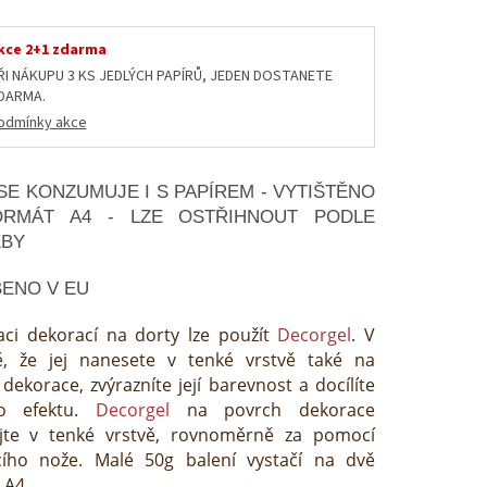
kce 2+1 zdarma
ŘI NÁKUPU 3 KS JEDLÝCH PAPÍRŮ, JEDEN DOSTANETE
DARMA.
odmínky akce
SE KONZUMUJE I S PAPÍREM - VYTIŠTĚNO
ORMÁT A4 - LZE OSTŘIHNOUT PODLE
EBY
ENO V EU
aci dekorací na dorty lze použít
Decorgel
. V
ě, že jej nanesete v tenké vrstvě také na
dekorace, zvýrazníte její barevnost a docílíte
ho efektu.
Decorgel
na povrch dekorace
jte v tenké vrstvě, rovnoměrně za pomocí
acího nože. Malé 50g balení vystačí na dvě
 A4.