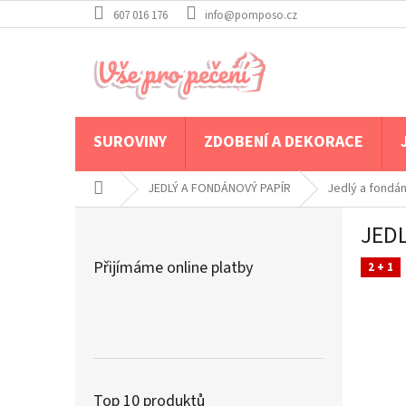
Přejít
607 016 176
info@pomposo.cz
na
obsah
SUROVINY
ZDOBENÍ A DEKORACE
Domů
JEDLÝ A FONDÁNOVÝ PAPÍR
Jedlý a fondá
P
JEDL
o
s
Přijímáme online platby
2 + 1
t
r
a
n
n
í
p
Top 10 produktů