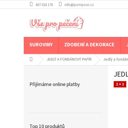
Přejít
607 016 176
info@pomposo.cz
na
obsah
SUROVINY
ZDOBENÍ A DEKORACE
Domů
JEDLÝ A FONDÁNOVÝ PAPÍR
Jedlý a fondá
P
JEDL
o
s
Přijímáme online platby
2 + 1
t
r
a
n
n
í
p
Top 10 produktů