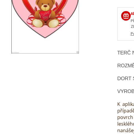
A
P
Z
P
TERČ 
ROZMĚ
DORT 
VYROB
K aplik
případ
povrch 
lesklé
nanáše