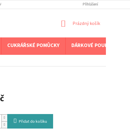
A PLATBA
Přihlášení
NÁKUPNÍ
Prázdný košík
KOŠÍK
CUKRÁŘSKÉ POMŮCKY
DÁRKOVÉ POUKAZY
č
Přidat do košíku