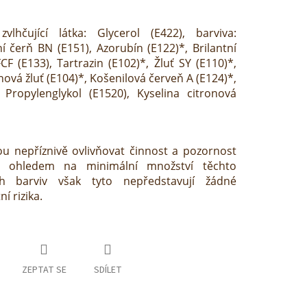
zvlhčující látka: Glycerol (E422), barviva:
ní čerň BN (E151), Azorubín (E122)*, Brilantní
F (E133), Tartrazin (E102)*, Žluť SY (E110)*,
nová žluť (E104)*, Košenilová červeň A (E124)*,
 Propylenglykol (E1520), Kyselina citronová
u nepříznivě ovlivňovat činnost a pozornost
S ohledem na minimální množství těchto
h barviv však tyto nepředstavují žádné
í rizika.
ZEPTAT SE
SDÍLET