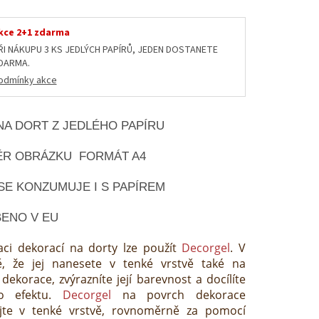
kce 2+1 zdarma
ŘI NÁKUPU 3 KS JEDLÝCH PAPÍRŮ, JEDEN DOSTANETE
DARMA.
odmínky akce
NA DORT Z JEDLÉHO PAPÍRU
R OBRÁZKU FORMÁT A4
SE KONZUMUJE I S PAPÍREM
ENO V EU
aci dekorací na dorty lze použít
Decorgel
. V
ě, že jej nanesete v tenké vrstvě také na
dekorace, zvýrazníte její barevnost a docílíte
ho efektu.
Decorgel
na povrch dekorace
jte v tenké vrstvě, rovnoměrně za pomocí