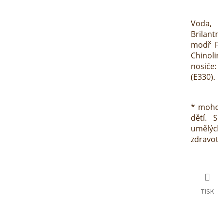
Voda, 
Brilant
modř FC
Chinoli
nosiče:
(E330).
* moho
dětí. 
umělýc
zdravotn
TISK