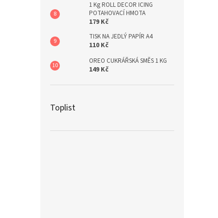
1 Kg ROLL DECOR ICING
POTAHOVACÍ HMOTA
179 Kč
TISK NA JEDLÝ PAPÍR A4
110 Kč
OREO CUKRÁŘSKÁ SMĚS 1 KG
149 Kč
Toplist