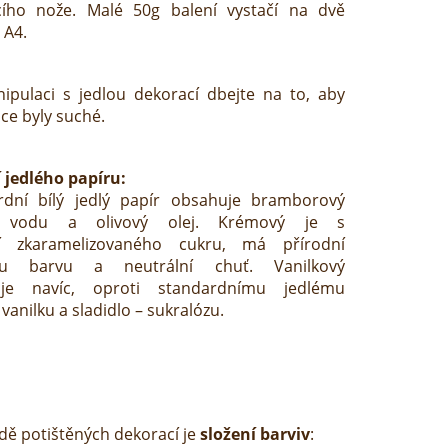
acího nože. Malé 50g balení vystačí na dvě
 A4.
ipulaci s jedlou dekorací dbejte na to, aby
ce byly suché.
 jedlého papíru:
rdní bílý jedlý papír obsahuje bramborový
, vodu a olivový olej. Krémový je s
í zkaramelizovaného cukru, má přírodní
ou barvu a neutrální chuť. Vanilkový
je navíc, oproti standardnímu jedlému
 vanilku a sladidlo – sukralózu.
dě potištěných dekorací je
složení barviv
: