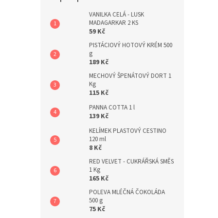
a
n
VANILKA CELÁ - LUSK
MADAGARKAR 2 KS
e
59 Kč
l
PISTÁCIOVÝ HOTOVÝ KRÉM 500
g
189 Kč
MECHOVÝ ŠPENÁTOVÝ DORT 1
Kg
115 Kč
PANNA COTTA 1 l
139 Kč
KELÍMEK PLASTOVÝ CESTINO
120 ml
8 Kč
RED VELVET - CUKRÁŘSKÁ SMĚS
1 Kg
165 Kč
POLEVA MLÉČNÁ ČOKOLÁDA
500 g
75 Kč