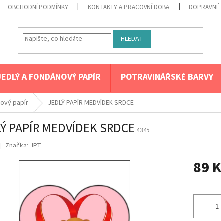
OBCHODNÍ PODMÍNKY
KONTAKTY A PRACOVNÍ DOBA
DOPRAVNÉ 
HLEDAT
JEDLÝ A FONDÁNOVÝ PAPÍR
POTRAVINÁŘSKÉ BARVY
nový papír
JEDLÝ PAPÍR MEDVÍDEK SRDCE
Ý PAPÍR MEDVÍDEK SRDCE
4345
Značka:
JPT
89 K
Měrná
cena: