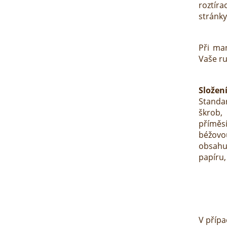
roztír
stránky
Při man
Vaše ru
Složení
Standa
škrob
příměs
béžov
obsahu
papíru,
V přípa