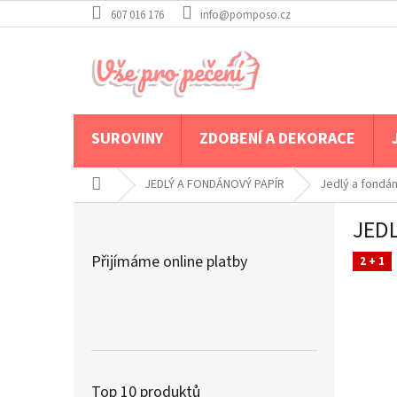
Přejít
607 016 176
info@pomposo.cz
na
obsah
SUROVINY
ZDOBENÍ A DEKORACE
Domů
JEDLÝ A FONDÁNOVÝ PAPÍR
Jedlý a fondá
P
JEDL
o
s
Přijímáme online platby
2 + 1
t
r
a
n
n
í
p
Top 10 produktů