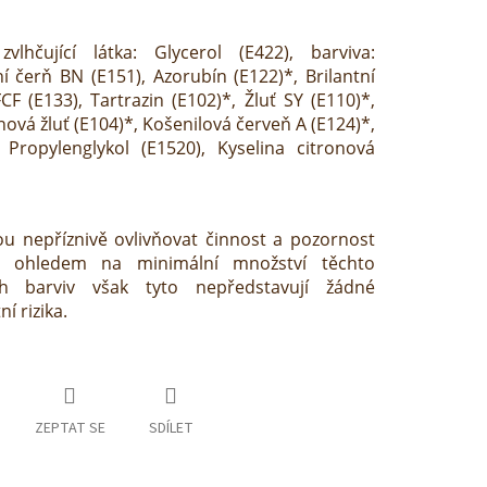
zvlhčující látka: Glycerol (E422), barviva:
ní čerň BN (E151), Azorubín (E122)*, Brilantní
F (E133), Tartrazin (E102)*, Žluť SY (E110)*,
nová žluť (E104)*, Košenilová červeň A (E124)*,
 Propylenglykol (E1520), Kyselina citronová
u nepříznivě ovlivňovat činnost a pozornost
S ohledem na minimální množství těchto
h barviv však tyto nepředstavují žádné
í rizika.
ZEPTAT SE
SDÍLET