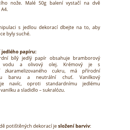
acího nože. Malé 50g balení vystačí na dvě
 A4.
ipulaci s jedlou dekorací dbejte na to, aby
ce byly suché.
 jedlého papíru:
rdní bílý jedlý papír obsahuje bramborový
, vodu a olivový olej. Krémový je s
í zkaramelizovaného cukru, má přírodní
ou barvu a neutrální chuť. Vanilkový
je navíc, oproti standardnímu jedlému
 vanilku a sladidlo – sukralózu.
dě potištěných dekorací je
složení barviv
: