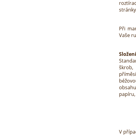
roztír
stránky
Při man
Vaše ru
Složení
Standa
škrob
příměs
béžov
obsahu
papíru,
V přípa