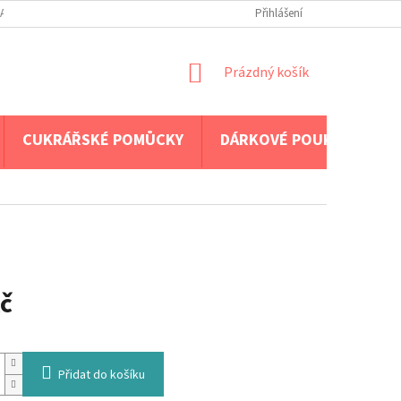
A PLATBA
Přihlášení
NÁKUPNÍ
Prázdný košík
KOŠÍK
CUKRÁŘSKÉ POMŮCKY
DÁRKOVÉ POUKAZY
č
Přidat do košíku