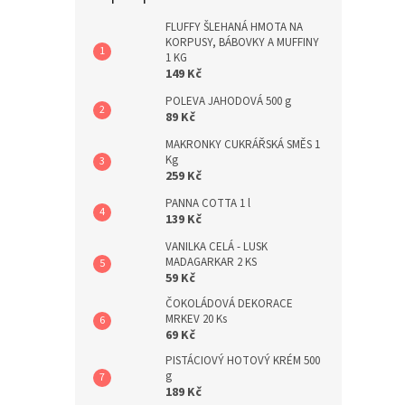
a
n
FLUFFY ŠLEHANÁ HMOTA NA
KORPUSY, BÁBOVKY A MUFFINY
e
1 KG
l
149 Kč
POLEVA JAHODOVÁ 500 g
89 Kč
MAKRONKY CUKRÁŘSKÁ SMĚS 1
Kg
259 Kč
PANNA COTTA 1 l
139 Kč
VANILKA CELÁ - LUSK
MADAGARKAR 2 KS
59 Kč
ČOKOLÁDOVÁ DEKORACE
MRKEV 20 Ks
69 Kč
PISTÁCIOVÝ HOTOVÝ KRÉM 500
g
189 Kč