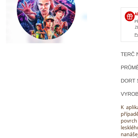
A
P
Z
P
TERČ 
PRŮMĚ
DORT 
VYROB
K aplik
případ
povrch 
lesklé
nanáše