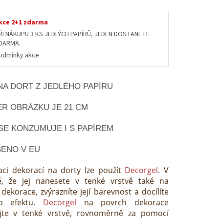
kce 2+1 zdarma
ŘI NÁKUPU 3 KS JEDLÝCH PAPÍRŮ, JEDEN DOSTANETE
DARMA.
odmínky akce
NA DORT Z JEDLÉHO PAPÍRU
R OBRÁZKU JE 21 CM
SE KONZUMUJE I S PAPÍREM
ENO V EU
aci dekorací na dorty lze použít
Decorgel
. V
ě, že jej nanesete v tenké vrstvě také na
dekorace, zvýrazníte její barevnost a docílíte
ho efektu.
Decorgel
na povrch dekorace
jte v tenké vrstvě, rovnoměrně za pomocí