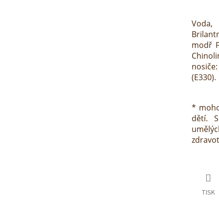
Voda, 
Brilant
modř FC
Chinoli
nosiče:
(E330).
* moho
dětí. 
umělýc
zdravotn
TISK