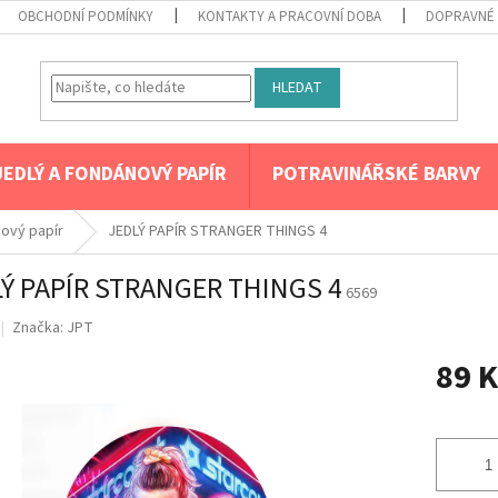
OBCHODNÍ PODMÍNKY
KONTAKTY A PRACOVNÍ DOBA
DOPRAVNÉ 
HLEDAT
JEDLÝ A FONDÁNOVÝ PAPÍR
POTRAVINÁŘSKÉ BARVY
nový papír
JEDLÝ PAPÍR STRANGER THINGS 4
Ý PAPÍR STRANGER THINGS 4
6569
Značka:
JPT
89 K
Měrná
cena: