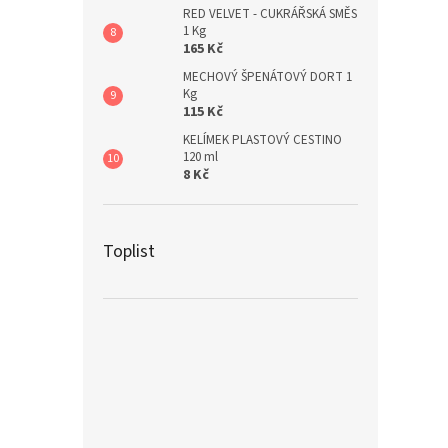
RED VELVET - CUKRÁŘSKÁ SMĚS
1 Kg
165 Kč
MECHOVÝ ŠPENÁTOVÝ DORT 1
Kg
115 Kč
KELÍMEK PLASTOVÝ CESTINO
120 ml
8 Kč
Toplist