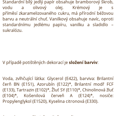
Standardní bílý jedlý papír obsahuje bramborový škrob,
vodu a olivový olej. Krémový je s
příměsí zkaramelizovaného cukru, má přírodní béžovou
barvu a neutrální chuť. Vanilkový obsahuje navíc, oproti
standardnímu jedlému papíru, vanilku a sladidlo –
sukralózu.
V případě potištěných dekorací je
složení barviv
:
Voda, zvlhčující látka: Glycerol (E422), barviva: Brilantní
čerň BN (E151), Azorubín (E122)*, Brilantní modř FCF
(E133), Tartrazin (E102)*, Žluť SY (E110)*, Chinolinová žluť
(E104)*, Košenilová červeň A (E124)*, nosiče:
Propylenglykol (E1520), Kyselina citronová (E330).