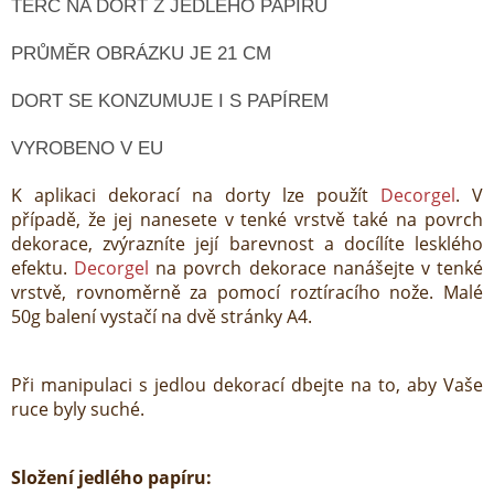
TERČ NA DORT Z JEDLÉHO PAPÍRU
PRŮMĚR OBRÁZKU JE 21 CM
DORT SE KONZUMUJE I S PAPÍREM
VYROBENO V EU
K aplikaci dekorací na dorty lze použít
Decorgel
. V
případě, že jej nanesete v tenké vrstvě také na povrch
dekorace, zvýrazníte její barevnost a docílíte lesklého
efektu.
Decorgel
na povrch dekorace nanášejte v tenké
vrstvě, rovnoměrně za pomocí roztíracího nože. Malé
50g balení vystačí na dvě stránky A4.
Při manipulaci s jedlou dekorací dbejte na to, aby Vaše
ruce byly suché.
Složení jedlého papíru: