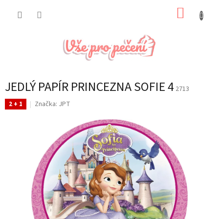
Přejít
NÁKUP
na
obsah
KOŠÍK
JEDLÝ PAPÍR PRINCEZNA SOFIE 4
2713
Značka:
JPT
2 + 1