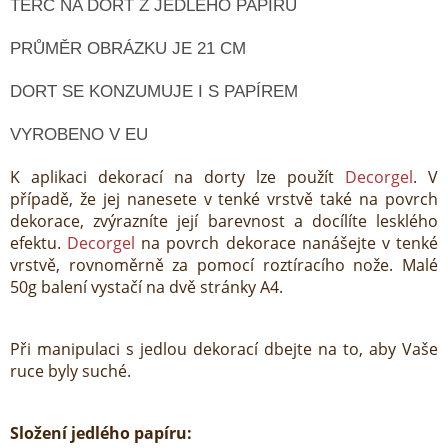
TERČ NA DORT Z JEDLÉHO PAPÍRU
PRŮMĚR OBRÁZKU JE 21 CM
DORT SE KONZUMUJE I S PAPÍREM
VYROBENO V EU
K aplikaci dekorací na dorty lze použít
Decorgel
. V
případě, že jej nanesete v tenké vrstvě také na povrch
dekorace, zvýrazníte její barevnost a docílíte lesklého
efektu.
Decorgel
na povrch dekorace nanášejte v tenké
vrstvě, rovnoměrně za pomocí roztíracího nože. Malé
50g balení vystačí na dvě stránky A4.
Při manipulaci s jedlou dekorací dbejte na to, aby Vaše
ruce byly suché.
Složení jedlého papíru: