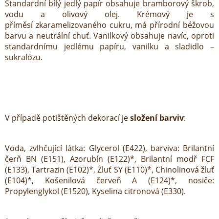
Standardní bílý jedlý papír obsahuje bramborový škrob,
vodu a olivový olej. Krémový je s
příměsí zkaramelizovaného cukru, má přírodní béžovou
barvu a neutrální chuť. Vanilkový obsahuje navíc, oproti
standardnímu jedlému papíru, vanilku a sladidlo –
sukralózu.
V případě potištěných dekorací je
složení barviv
:
Voda, zvlhčující látka: Glycerol (E422), barviva: Brilantní
čerň BN (E151), Azorubín (E122)*, Brilantní modř FCF
(E133), Tartrazin (E102)*, Žluť SY (E110)*, Chinolinová žluť
(E104)*, Košenilová červeň A (E124)*, nosiče:
Propylenglykol (E1520), Kyselina citronová (E330).