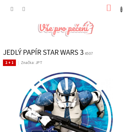
Přejít
NÁKUP
na
obsah
KOŠÍK
JEDLÝ PAPÍR STAR WARS 3
4507
Značka:
JPT
2 + 1