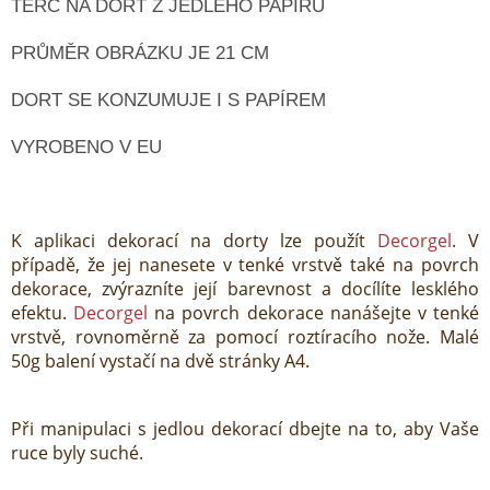
TERČ NA DORT Z JEDLÉHO PAPÍRU
PRŮMĚR OBRÁZKU JE 21 CM
DORT SE KONZUMUJE I S PAPÍREM
VYROBENO V EU
K aplikaci dekorací na dorty lze použít
Decorgel
. V
případě, že jej nanesete v tenké vrstvě také na povrch
dekorace, zvýrazníte její barevnost a docílíte lesklého
efektu.
Decorgel
na povrch dekorace nanášejte v tenké
vrstvě, rovnoměrně za pomocí roztíracího nože. Malé
50g balení vystačí na dvě stránky A4.
Při manipulaci s jedlou dekorací dbejte na to, aby Vaše
ruce byly suché.