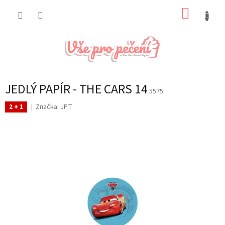
Přejít
NÁKUP
na
obsah
KOŠÍK
JEDLÝ PAPÍR - THE CARS 14
5575
Značka:
JPT
2 + 1