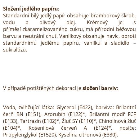
Složení jedlého papíru:
Standardní bílý jedlý papír obsahuje bramborový škrob,
vodu a olivový olej. Krémový je s
příměsí zkaramelizovaného cukru, má přírodní béžovou
barvu a neutrální chuť. Vanilkový obsahuje navíc, oproti
standardnímu jedlému papíru, vanilku a sladidlo –
sukralózu.
V případě potištěných dekorací je
složení barviv
:
Voda, zvlhčující látka: Glycerol (E422), barviva: Brilantní
čerň BN (E151), Azorubín (E122)*, Brilantní modř FCF
(E133), Tartrazin (E102)*, Žluť SY (E110)*, Chinolinová žluť
(E104)*, Košenilová červeň A (E124)*, nosiče:
Propylenglykol (E1520), Kyselina citronová (E330).