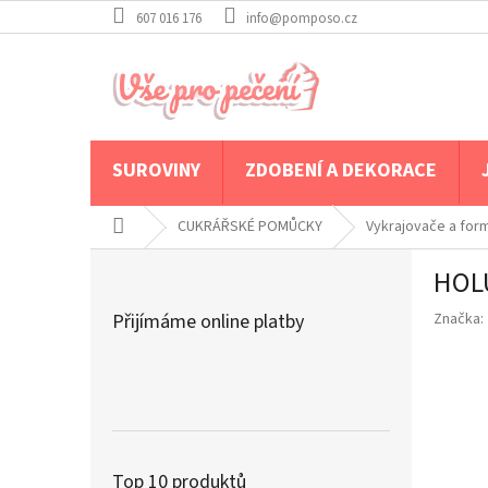
Přejít
607 016 176
info@pomposo.cz
na
obsah
SUROVINY
ZDOBENÍ A DEKORACE
Domů
CUKRÁŘSKÉ POMŮCKY
Vykrajovače a for
P
HOL
o
s
Přijímáme online platby
Značka:
t
r
a
n
n
í
p
Top 10 produktů