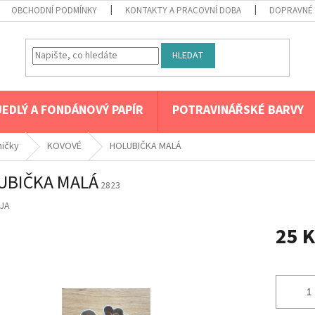
OBCHODNÍ PODMÍNKY
KONTAKTY A PRACOVNÍ DOBA
DOPRAVNÉ 
HLEDAT
JEDLÝ A FONDÁNOVÝ PAPÍR
POTRAVINÁŘSKÉ BARVY
mičky
KOVOVÉ
HOLUBIČKA MALÁ
UBIČKA MALÁ
2823
JA
25 K
Měrná
cena: