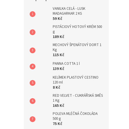
a
n
VANILKA CELÁ - LUSK
MADAGARKAR 2 KS
e
59 Kč
l
PISTÁCIOVÝ HOTOVÝ KRÉM 500
g
189 Kč
MECHOVÝ ŠPENÁTOVÝ DORT 1
Kg
115 Kč
PANNA COTTA 1 l
139 Kč
KELÍMEK PLASTOVÝ CESTINO
120 ml
8 Kč
RED VELVET - CUKRÁŘSKÁ SMĚS
1 Kg
165 Kč
POLEVA MLÉČNÁ ČOKOLÁDA
500 g
75 Kč