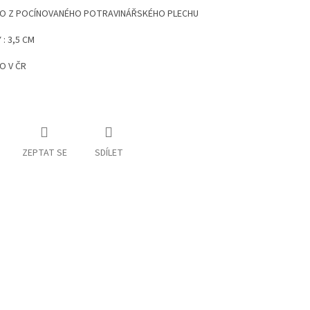
O Z POCÍNOVANÉHO POTRAVINÁŘSKÉHO PLECHU
: 3,5 CM
O V ČR
ZEPTAT SE
SDÍLET