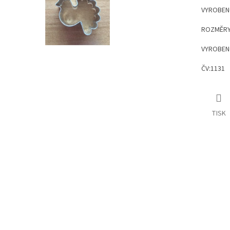
VYROBEN
ROZMĚRY 
VYROBEN
ČV:1131
TISK