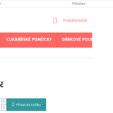
A PLATBA
Přihlášení
NÁKUPNÍ
Prázdný košík
KOŠÍK
CUKRÁŘSKÉ POMŮCKY
DÁRKOVÉ POUKAZY
č
Přidat do košíku