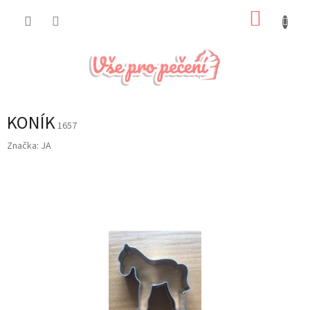
Přejít
NÁKUP
na
obsah
KOŠÍK
KONÍK
1657
Značka:
JA