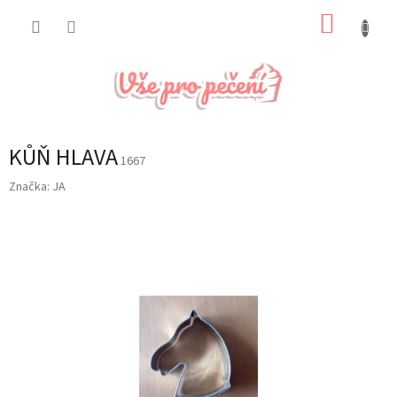
Přejít
NÁKUP
na
obsah
KOŠÍK
KŮŇ HLAVA
1667
Značka:
JA