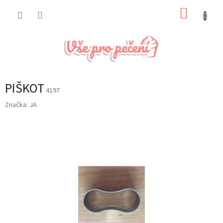
Přejít
NÁKUP
na
obsah
KOŠÍK
PIŠKOT
4197
Značka:
JA