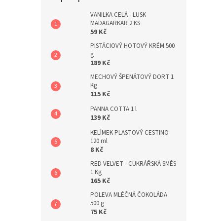
a
n
VANILKA CELÁ - LUSK
MADAGARKAR 2 KS
e
59 Kč
l
PISTÁCIOVÝ HOTOVÝ KRÉM 500
g
189 Kč
MECHOVÝ ŠPENÁTOVÝ DORT 1
Kg
115 Kč
PANNA COTTA 1 l
139 Kč
KELÍMEK PLASTOVÝ CESTINO
120 ml
8 Kč
RED VELVET - CUKRÁŘSKÁ SMĚS
1 Kg
165 Kč
POLEVA MLÉČNÁ ČOKOLÁDA
500 g
75 Kč