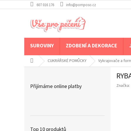
Přejít
607 016 176
info@pomposo.cz
na
obsah
SUROVINY
ZDOBENÍ A DEKORACE
Domů
CUKRÁŘSKÉ POMŮCKY
Vykrajovače a for
P
RYB
o
s
Přijímáme online platby
Značka:
t
r
a
n
n
í
p
Top 10 produktů