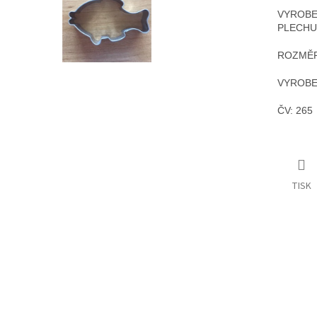
VYROB
PLECH
ROZMĚR
VYROBE
ČV: 265
TISK