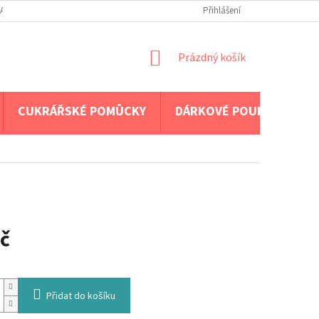
A PLATBA
Přihlášení
NÁKUPNÍ
Prázdný košík
KOŠÍK
CUKRÁŘSKÉ POMŮCKY
DÁRKOVÉ POUKAZY
č
Přidat do košíku