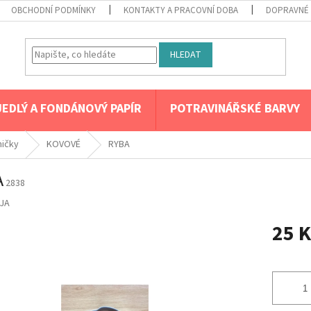
OBCHODNÍ PODMÍNKY
KONTAKTY A PRACOVNÍ DOBA
DOPRAVNÉ 
HLEDAT
JEDLÝ A FONDÁNOVÝ PAPÍR
POTRAVINÁŘSKÉ BARVY
mičky
KOVOVÉ
RYBA
A
2838
JA
25 K
Měrná
cena: