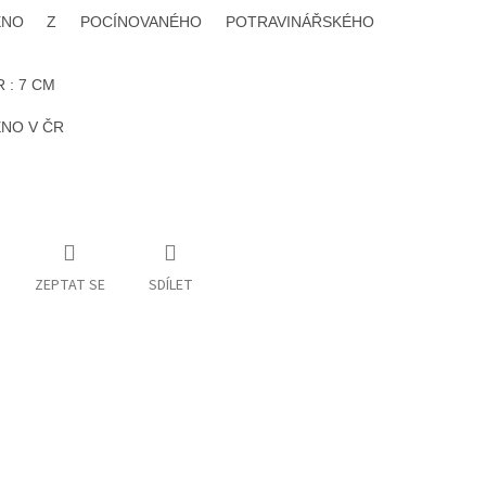
ENO Z POCÍNOVANÉHO POTRAVINÁŘSKÉHO
U
 : 7 CM
NO V ČR
ZEPTAT SE
SDÍLET