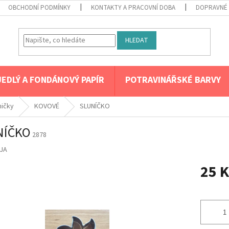
OBCHODNÍ PODMÍNKY
KONTAKTY A PRACOVNÍ DOBA
DOPRAVNÉ 
HLEDAT
JEDLÝ A FONDÁNOVÝ PAPÍR
POTRAVINÁŘSKÉ BARVY
mičky
KOVOVÉ
SLUNÍČKO
NÍČKO
2878
JA
25 K
Měrná
cena: