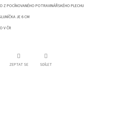
O Z POCÍNOVANÉHO POTRAVINÁŘSKÉHO PLECHU
LUNÍČKA JE 6 CM
O V ČR
ZEPTAT SE
SDÍLET