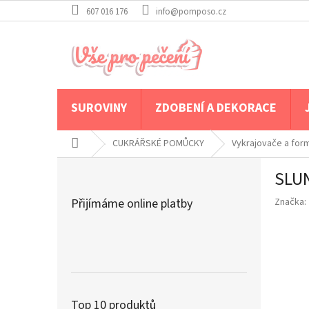
Přejít
607 016 176
info@pomposo.cz
na
obsah
SUROVINY
ZDOBENÍ A DEKORACE
Domů
CUKRÁŘSKÉ POMŮCKY
Vykrajovače a for
P
SLU
o
s
Přijímáme online platby
Značka:
t
r
a
n
n
í
p
Top 10 produktů