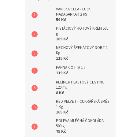
a
n
VANILKA CELÁ - LUSK
MADAGARKAR 2 KS
e
59 Kč
l
PISTÁCIOVÝ HOTOVÝ KRÉM 500
g
189 Kč
MECHOVÝ ŠPENÁTOVÝ DORT 1
Kg
115 Kč
PANNA COTTA 1 l
139 Kč
KELÍMEK PLASTOVÝ CESTINO
120 ml
8 Kč
RED VELVET - CUKRÁŘSKÁ SMĚS
1 Kg
165 Kč
POLEVA MLÉČNÁ ČOKOLÁDA
500 g
75 Kč