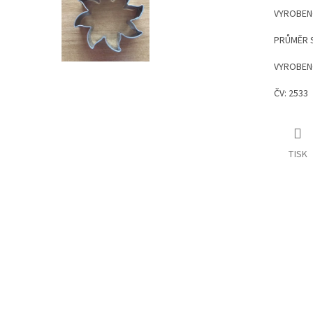
VYROBEN
PRŮMĚR S
VYROBEN
ČV: 2533
TISK