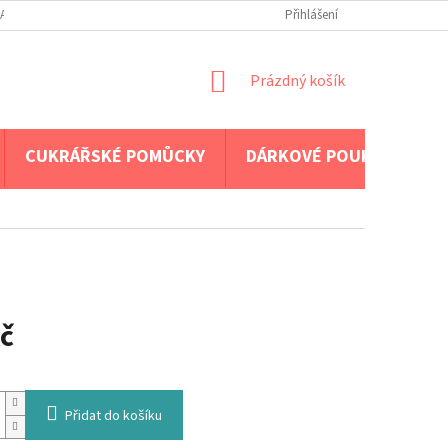
A PLATBA
Přihlášení
NÁKUPNÍ
Prázdný košík
KOŠÍK
CUKRÁŘSKÉ POMŮCKY
DÁRKOVÉ POUKAZY
č
Přidat do košíku