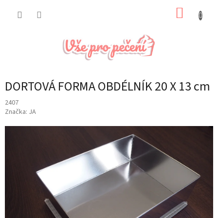
Přejít
NÁKUP
na
obsah
KOŠÍK
DORTOVÁ FORMA OBDÉLNÍK 20 X 13 cm
2407
Značka:
JA