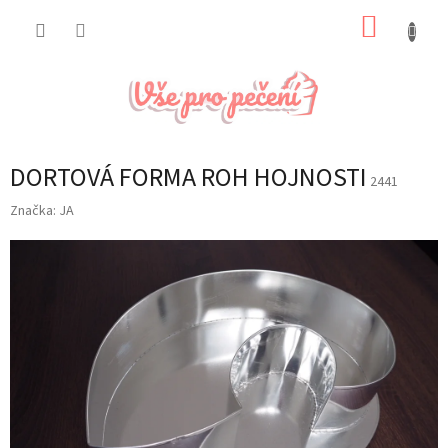
Přejít
NÁKUP
na
obsah
KOŠÍK
DORTOVÁ FORMA ROH HOJNOSTI
2441
Značka:
JA