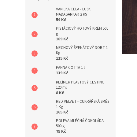
a
n
VANILKA CELÁ - LUSK
MADAGARKAR 2 KS
e
59 Kč
l
PISTÁCIOVÝ HOTOVÝ KRÉM 500
g
189 Kč
MECHOVÝ ŠPENÁTOVÝ DORT 1
Kg
115 Kč
PANNA COTTA 1 l
139 Kč
KELÍMEK PLASTOVÝ CESTINO
120 ml
8 Kč
RED VELVET - CUKRÁŘSKÁ SMĚS
1 Kg
165 Kč
POLEVA MLÉČNÁ ČOKOLÁDA
500 g
75 Kč