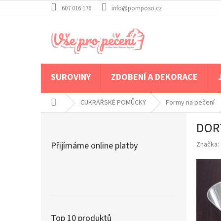
Přejít
607 016 176
info@pomposo.cz
na
obsah
SUROVINY
ZDOBENÍ A DEKORACE
Domů
CUKRÁŘSKÉ POMŮCKY
Formy na pečení
P
DOR
o
s
Přijímáme online platby
Značka:
t
r
a
n
n
í
p
Top 10 produktů