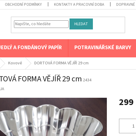
OBCHODNÍ PODMÍNKY
KONTAKTY A PRACOVNÍ DOBA
DOPRAVNÉ 
HLEDAT
JEDLÝ A FONDÁNOVÝ PAPÍR
POTRAVINÁŘSKÉ BARVY
Kovové
DORTOVÁ FORMA VĚJÍŘ 29 cm
TOVÁ FORMA VĚJÍŘ 29 cm
2434
JA
299
Měrná
cena: