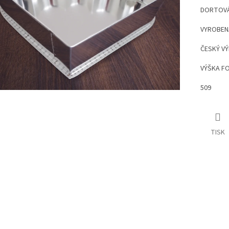
DORTOVÁ
VYROBEN
ČESKÝ V
VÝŠKA FO
509
TISK