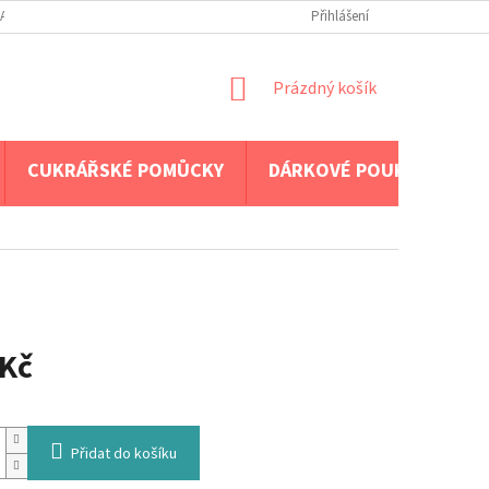
A PLATBA
Přihlášení
NÁKUPNÍ
Prázdný košík
KOŠÍK
CUKRÁŘSKÉ POMŮCKY
DÁRKOVÉ POUKAZY
 Kč
Přidat do košíku