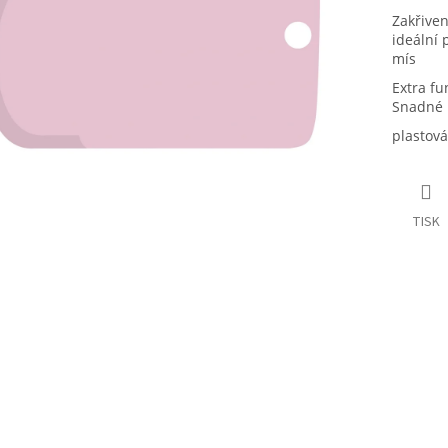
Zakřiven
ideální 
mís
Extra fu
Snadné 
plastová
TISK