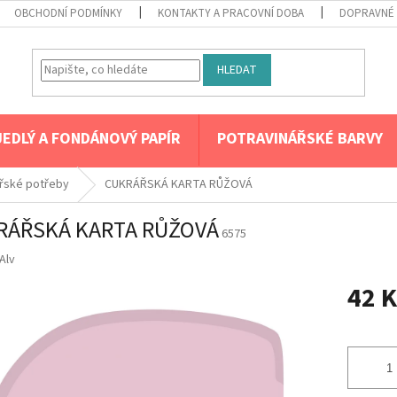
OBCHODNÍ PODMÍNKY
KONTAKTY A PRACOVNÍ DOBA
DOPRAVNÉ 
HLEDAT
JEDLÝ A FONDÁNOVÝ PAPÍR
POTRAVINÁŘSKÉ BARVY
řské potřeby
CUKRÁŘSKÁ KARTA RŮŽOVÁ
RÁŘSKÁ KARTA RŮŽOVÁ
6575
Alv
42 K
Měrná
cena: