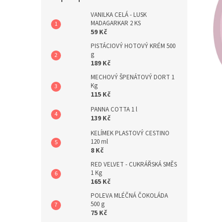
a
n
VANILKA CELÁ - LUSK
MADAGARKAR 2 KS
e
59 Kč
l
PISTÁCIOVÝ HOTOVÝ KRÉM 500
g
189 Kč
MECHOVÝ ŠPENÁTOVÝ DORT 1
Kg
115 Kč
PANNA COTTA 1 l
139 Kč
KELÍMEK PLASTOVÝ CESTINO
120 ml
8 Kč
RED VELVET - CUKRÁŘSKÁ SMĚS
1 Kg
165 Kč
POLEVA MLÉČNÁ ČOKOLÁDA
500 g
75 Kč