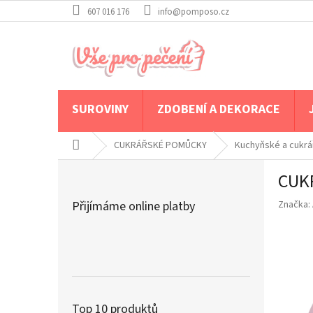
Přejít
607 016 176
info@pomposo.cz
na
obsah
SUROVINY
ZDOBENÍ A DEKORACE
Domů
CUKRÁŘSKÉ POMŮCKY
Kuchyňské a cukrá
P
CUK
o
s
Přijímáme online platby
Značka:
t
r
a
n
n
í
p
Top 10 produktů