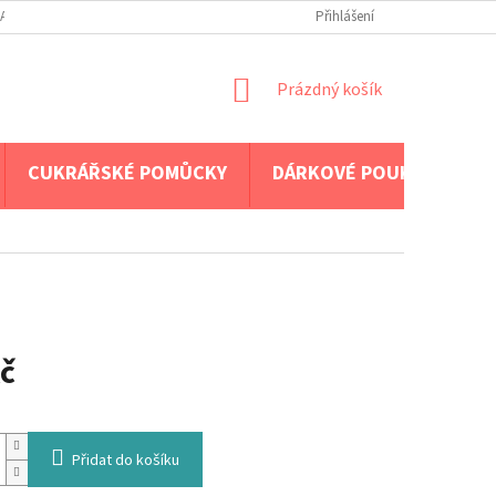
A PLATBA
Přihlášení
NÁKUPNÍ
Prázdný košík
KOŠÍK
CUKRÁŘSKÉ POMŮCKY
DÁRKOVÉ POUKAZY
č
Přidat do košíku