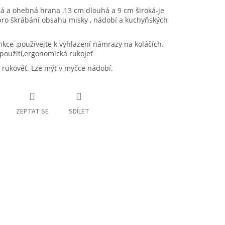
á a ohebná hrana ,13 cm dlouhá a 9 cm široká-je
pro škrábání obsahu misky , nádobí a kuchyňských
nkce ,používejte k vyhlazení námrazy na koláčích.
použití,ergonomická rukojeť
 rukověť. Lze mýt v myčce nádobí.
ZEPTAT SE
SDÍLET