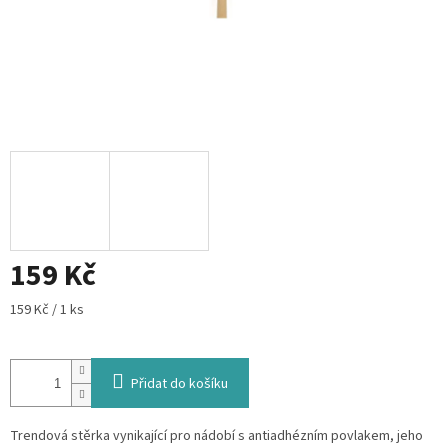
159 Kč
Měrná
159 Kč / 1 ks
cena:
Přidat do košíku
Trendová stěrka vynikající pro nádobí s antiadhézním povlakem, jeho