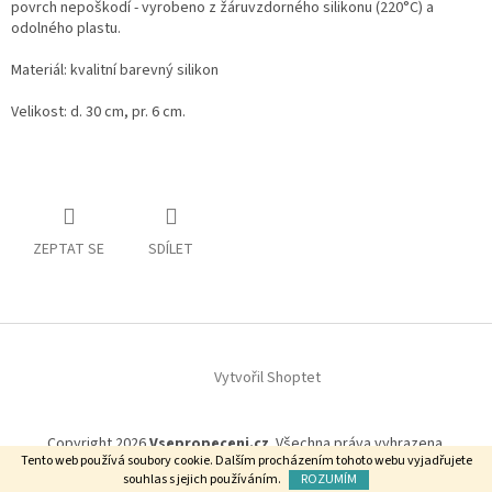
povrch nepoškodí - vyrobeno z žáruvzdorného silikonu (220°C) a
odolného plastu.
Materiál: kvalitní barevný silikon
Velikost: d. 30 cm, pr. 6 cm.
ZEPTAT SE
SDÍLET
Z
á
p
Vytvořil Shoptet
a
t
Copyright 2026
Vsepropeceni.cz
. Všechna práva vyhrazena.
í
Tento web používá soubory cookie. Dalším procházením tohoto webu vyjadřujete
souhlas s jejich používáním.
ROZUMÍM