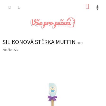
Přejít
NÁKUP
na
obsah
KOŠÍK
SILIKONOVÁ STĚRKA MUFFIN
6056
Značka:
Alv