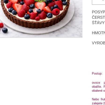
POSYP
ČERST
ŠŤÁVY
HMOTN
VYROB
Postup:
ovoce p
obalíte.
obalené o
Nebo fru
zalejete ž