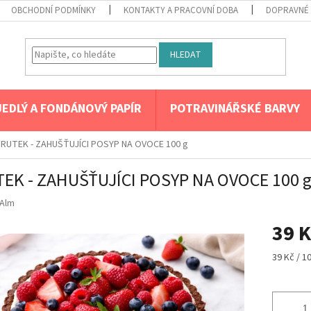
OBCHODNÍ PODMÍNKY
KONTAKTY A PRACOVNÍ DOBA
DOPRAVNÉ 
HLEDAT
JEDLÝ A FONDÁNOVÝ PAPÍR
POTRAVINÁŘSKÉ BARVY
FRUTEK - ZAHUŠŤUJÍCI POSYP NA OVOCE 100 g
EK - ZAHUŠŤUJÍCI POSYP NA OVOCE 100 
Alm
39 K
Měrná
39 Kč / 1
cena: