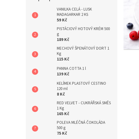
a
n
VANILKA CELÁ - LUSK
MADAGARKAR 2 KS
e
59 Kč
l
PISTÁCIOVÝ HOTOVÝ KRÉM 500
g
189 Kč
MECHOVÝ ŠPENÁTOVÝ DORT 1
Kg
115 Kč
PANNA COTTA 1 l
139 Kč
KELÍMEK PLASTOVÝ CESTINO
120 ml
8 Kč
RED VELVET - CUKRÁŘSKÁ SMĚS
1 Kg
165 Kč
POLEVA MLÉČNÁ ČOKOLÁDA
500 g
75 Kč