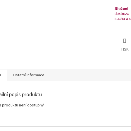
Složení
:
dextroza
suchu a c
TISK
s
Ostatní informace
ailní popis produktu
s produktu není dostupný