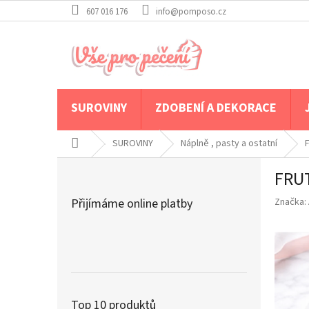
Přejít
607 016 176
info@pomposo.cz
na
obsah
SUROVINY
ZDOBENÍ A DEKORACE
Domů
SUROVINY
Náplně , pasty a ostatní
P
FRUT
o
s
Přijímáme online platby
Značka:
t
r
a
n
n
í
p
Top 10 produktů