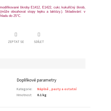
 modifikované škroby E1412, E1422, cukr, kukuřičný škrob,
 (může obsahovat stopy lepku a laktózy.). Skladování: v
hladu do 25°C.
ZEPTAT SE
SDÍLET
Doplňkové parametry
Kategorie
:
Náplně , pasty a ostatní
Hmotnost
:
0.1 kg