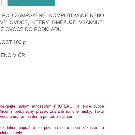
 POD ZAMRAŽENÉ, KOMPOTOVANÉ NEBO
VÉ OVOCE, KTERÝ OMEZUJE VSÁKNUTÍ
 Z OVOCE DO PODKLADU
OST 100 g
ENO V ČR
osypejte malým množstvím FRUTEKU a lehce ovoce
 Přičemž přebytečný prášek zůstane na dně misky. Takto
voce umístíte na dort a potřete želatinou .
tek lehce poprášíte po povrchu dortu nebo zákusku a
elatinou celé.