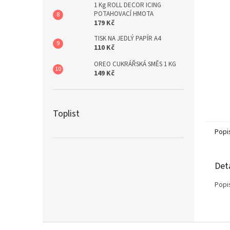
1 Kg ROLL DECOR ICING
POTAHOVACÍ HMOTA
179 Kč
TISK NA JEDLÝ PAPÍR A4
110 Kč
OREO CUKRÁŘSKÁ SMĚS 1 KG
149 Kč
Toplist
Popi
Det
Popi
Z