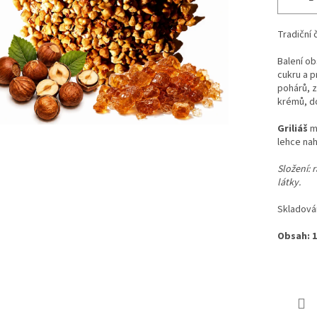
Tradiční 
Balení o
cukru a 
pohárů, z
krémů, do
Griliáš
m
lehce nah
Složení: 
látky.
Skladován
Obsah: 1