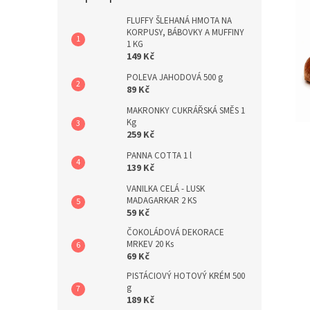
a
n
FLUFFY ŠLEHANÁ HMOTA NA
KORPUSY, BÁBOVKY A MUFFINY
e
1 KG
l
149 Kč
POLEVA JAHODOVÁ 500 g
89 Kč
MAKRONKY CUKRÁŘSKÁ SMĚS 1
Kg
259 Kč
PANNA COTTA 1 l
139 Kč
VANILKA CELÁ - LUSK
MADAGARKAR 2 KS
59 Kč
ČOKOLÁDOVÁ DEKORACE
MRKEV 20 Ks
69 Kč
PISTÁCIOVÝ HOTOVÝ KRÉM 500
g
189 Kč