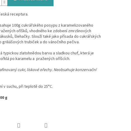
česká receptura.
bsahuje 100g cukrářského posypu z karamelizovaného
pražených oříšků, vhodného ke zdobení zmrzlinových
ákusků, šlehačky. Slouží také jako přísada do cukrářských
 griliášových trubiček a do vánočního pečiva.
á typickou zlatohnědou barvu a sladkou chuť, která je
ořklá po karamelu a pražených oříšcích.
rafinovaný cukr, lískové ořechy. Neobsahuje konzervační
í v suchu, při teplotě do 25°C.
00 g