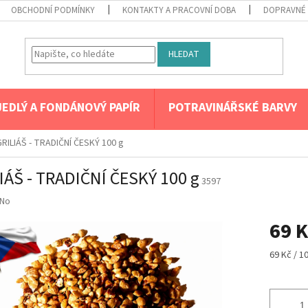
OBCHODNÍ PODMÍNKY
KONTAKTY A PRACOVNÍ DOBA
DOPRAVNÉ 
HLEDAT
JEDLÝ A FONDÁNOVÝ PAPÍR
POTRAVINÁŘSKÉ BARVY
GRILIÁŠ - TRADIČNÍ ČESKÝ 100 g
IÁŠ - TRADIČNÍ ČESKÝ 100 g
3597
No
69 K
Měrná
69 Kč / 1
cena: