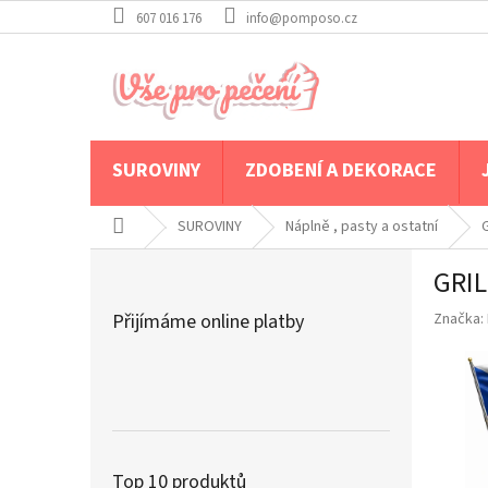
Přejít
607 016 176
info@pomposo.cz
na
obsah
SUROVINY
ZDOBENÍ A DEKORACE
Domů
SUROVINY
Náplně , pasty a ostatní
P
GRIL
o
s
Přijímáme online platby
Značka:
t
r
a
n
n
í
p
Top 10 produktů