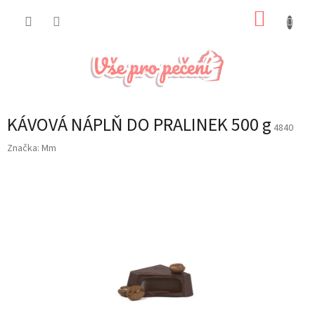
Přejít
NÁKUP
na
obsah
KOŠÍK
KÁVOVÁ NÁPLŇ DO PRALINEK 500 g
4840
Značka:
Mm