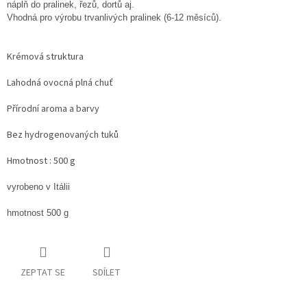
náplň do pralinek, řezů, dortů aj.
Vhodná pro výrobu trvanlivých pralinek (6-12 měsíců).
Krémová struktura
Lahodná ovocná plná chuť
Přírodní aroma a barvy
Bez hydrogenovaných tuků
Hmotnost : 500 g
vyrobeno v Itálii
hmotnost 500 g
ZEPTAT SE
SDÍLET