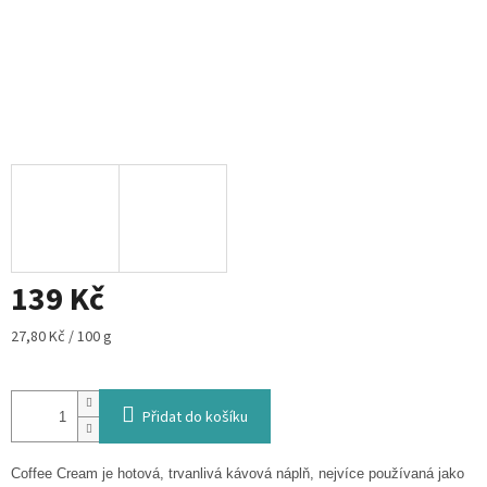
139 Kč
Měrná
27,80 Kč / 100 g
cena:
Přidat do košíku
Coffee Cream je hotová, trvanlivá kávová náplň, nejvíce používaná jako