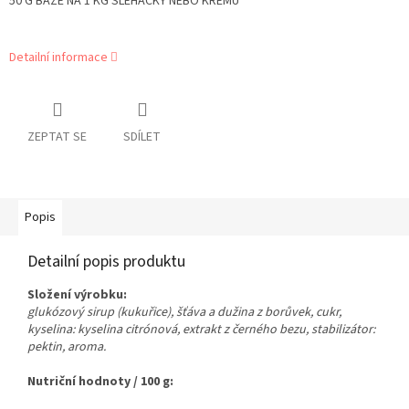
50 G BÁZE NA 1 KG ŠLEHAČKY NEBO KRÉMU
Detailní informace
ZEPTAT SE
SDÍLET
Popis
Detailní popis produktu
Složení výrobku:
glukózový sirup (kukuřice), šťáva a dužina z borůvek, cukr,
kyselina: kyselina citrónová, extrakt z černého bezu, stabilizátor:
pektin, aroma.
Nutriční hodnoty / 100 g: