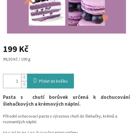
199 Kč
Měrná
99,50 Kč / 100 g
cena:
Přidat do košíku
Pasta s chutí borůvek určená k dochucování
šlehačkových a krémových náplní.
Přírodní ochucovací pasta s výraznou chutí do šlehačky, krémů a
rozmanitých náplní.