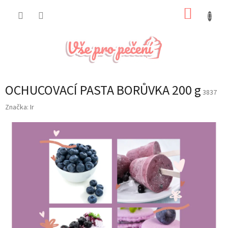
Přejít
NÁKUP
na
obsah
KOŠÍK
OCHUCOVACÍ PASTA BORŮVKA 200 g
3837
Značka:
Ir