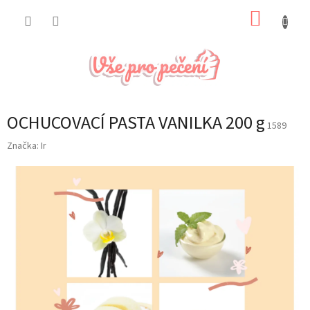
Přejít
NÁKUP
na
obsah
KOŠÍK
OCHUCOVACÍ PASTA VANILKA 200 g
1589
Značka:
Ir