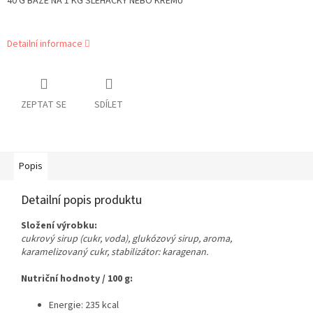
40 G BÁZE NA 1 KG ŠLEHAČKY NEBO KRÉMU
Detailní informace
ZEPTAT SE
SDÍLET
Popis
Detailní popis produktu
Složení výrobku:
cukrový sirup (cukr, voda), glukózový sirup, aroma,
karamelizovaný cukr, stabilizátor: karagenan.
Nutriční hodnoty / 100 g:
Energie: 235 kcal