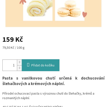
159 Kč
Měrná
79,50 Kč / 100 g
cena:
Přidat do košíku
Pasta s vanilkovou chutí určená k dochucování
šlehačkových a krémových náplní.
Přírodní ochucovací pasta s výraznou chutí do šlehačky, krémů a
rozmanitých náplní.